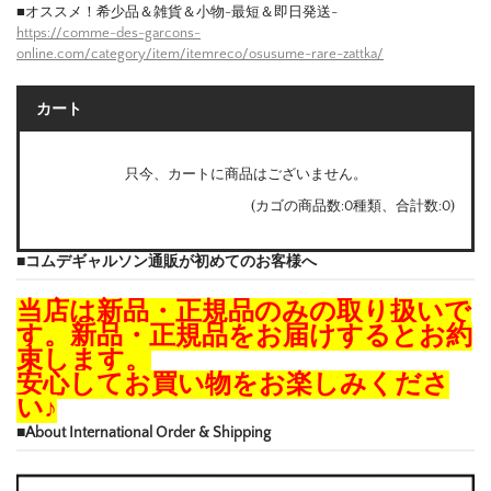
■オススメ！希少品＆雑貨＆小物-最短＆即日発送-
https://comme-des-garcons-
online.com/category/item/itemreco/osusume-rare-zattka/
カート
只今、カートに商品はございません。
(カゴの商品数:0種類、合計数:0)
■コムデギャルソン通販が初めてのお客様へ
当店は新品・正規品のみの取り扱いで
す。新品・正規品をお届けするとお約
束します。
安心してお買い物をお楽しみくださ
い♪
■About International Order & Shipping