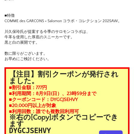
■特徴
COMME des GARCONS × Salomon コラボ・コレクション 2025AW。
川久保玲氏が提案する今季のサロモンコラボは、
牛革を使用した厚底のスニーカーです。
黒と白の展開です。
数に限りがございます。
お早めにご検討ください。
【注目】割引クーポンが発行され
ました。
■割引金額：777円
■利用期間：8月9日(日）、23時59分まで
■クーポンコード：DYGCJSEHVY
■20,000円以上が対象
■利用回数：誰でも複数回利用可
※右の[Copy]ボタンでコピーでき
ます
DYGCJSEHVY