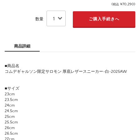
(
¥70,290
)
税込
数量
商品詳細
■商品名
コムデギャルソン限定サロモン 厚底レザースニーカー-白-2025AW
■サイズ
23cm
23.5cm
24cm
24.5cm
25cm
25.5cm
26cm
26.5cm
27cm