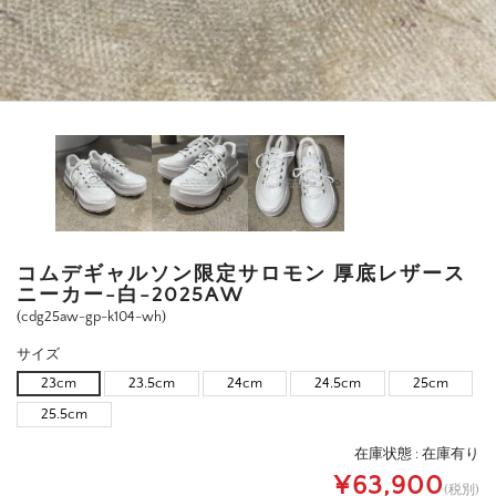
コムデギャルソン限定サロモン 厚底レザース
ニーカー-白-2025AW
(cdg25aw-gp-k104-wh)
サイズ
23cm
23.5cm
24cm
24.5cm
25cm
25.5cm
在庫状態 :
在庫有り
¥63,900
(税別)