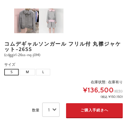
コムデギャルソンガール フリル付 丸襟ジャケ
ット-26SS
(cdggirl-26ss-nq-j014)
サイズ
S
M
L
在庫状態 :
在庫有り
¥136,500
(税別)
(
¥150,150
)
税込
数量