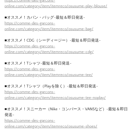
https://comme-des-garcons-
online.com/category/item/itemreco/osusume-play-blouse/
■オススメ！カバン・バッグ-最短＆即日発送-
https://comme-des-garcons-
online.com/category/item/itemreco/osusume-bag/
■オススメ！CDG（シーディージー）-最短＆即日発送-
https://comme-des-garcons-
online.com/category/item/itemreco/osusume-cdg/
■オススメ！Tシャツ-最短＆即日発送-
https://comme-des-garcons-
online.com/category/item/itemreco/osusume-tee/
■オススメ！Tシャツ（Playを除く）-最短＆即日発送-
https://comme-des-garcons-
online.com/category/item/itemreco/osusume-tee-noplay/
■オススメ！スニーカー（Nike・コンバース・VANSなど）-最短＆即日
発送-
https://comme-des-garcons-
online.com/category/item/itemreco/osusume-shoes/