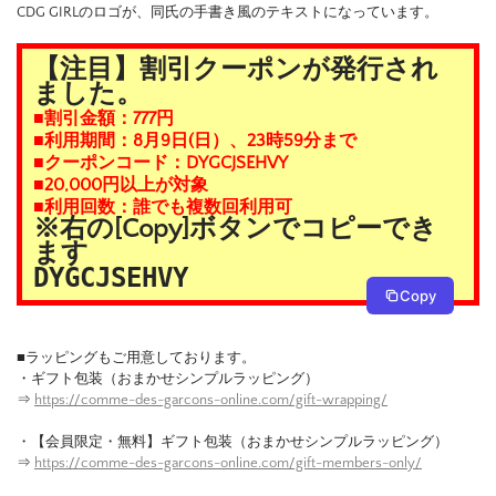
CDG GIRLのロゴが、同氏の手書き風のテキストになっています。
【注目】割引クーポンが発行され
ました。
■割引金額：777円
■利用期間：8月9日(日）、23時59分まで
■クーポンコード：DYGCJSEHVY
■20,000円以上が対象
■利用回数：誰でも複数回利用可
※右の[Copy]ボタンでコピーでき
ます
DYGCJSEHVY
Copy
■ラッピングもご用意しております。
・ギフト包装（おまかせシンプルラッピング）
⇒
https://comme-des-garcons-online.com/gift-wrapping/
・【会員限定・無料】ギフト包装（おまかせシンプルラッピング）
⇒
https://comme-des-garcons-online.com/gift-members-only/