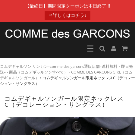
【最終日】期間限定クーポンは本日終了!!!
⇒詳しくはコチラ♪
コムデギャルソン リンカン-comme des garcons通販店舗-送料無料・即日発
送-
>
商品（コムデギャルソンすべて）
>
COMME DES GARCONS GIRL（コム
デギャルソンガール）
>
コムデギャルソンガール限定ネックレスC（デコレー
ション・サングラス）
コムデギャルソンガール限定ネックレス
C（デコレーション・サングラス）