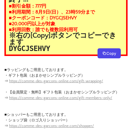
■割引金額：777円
■利用期間：8月9日(日）、23時59分まで
■クーポンコード：DYGCJSEHVY
■20,000円以上が対象
■利用回数：誰でも複数回利用可
※右の[Copy]ボタンでコピーでき
ます
DYGCJSEHVY
Copy
■ラッピングもご用意しております。
・ギフト包装（おまかせシンプルラッピング）
⇒
https://comme-des-garcons-online.com/gift-wrapping/
・【会員限定・無料】ギフト包装（おまかせシンプルラッピング）
⇒
https://comme-des-garcons-online.com/gift-members-only/
■ショッパーもご用意しております。
・ショップ袋（ロゴ入りショッパー）
⇒
https://comme-des-garcons-online.com/shopper/