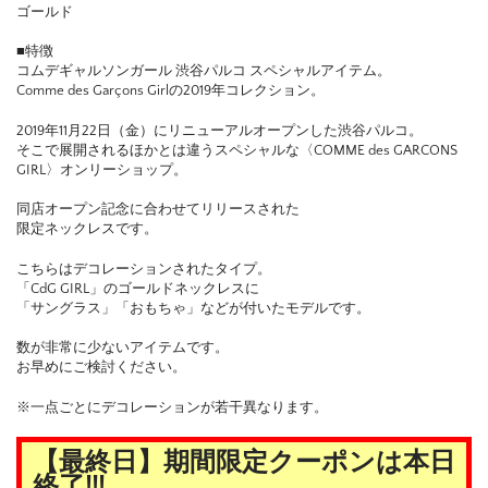
ゴールド
■特徴
コムデギャルソンガール 渋谷パルコ スペシャルアイテム。
Comme des Garçons Girlの2019年コレクション。
2019年11月22日（金）にリニューアルオープンした渋谷パルコ。
そこで展開されるほかとは違うスペシャルな〈COMME des GARCONS
GIRL〉オンリーショップ。
同店オープン記念に合わせてリリースされた
限定ネックレスです。
こちらはデコレーションされたタイプ。
「CdG GIRL」のゴールドネックレスに
「サングラス」「おもちゃ」などが付いたモデルです。
数が非常に少ないアイテムです。
お早めにご検討ください。
※一点ごとにデコレーションが若干異なります。
【最終日】期間限定クーポンは本日
終了!!!