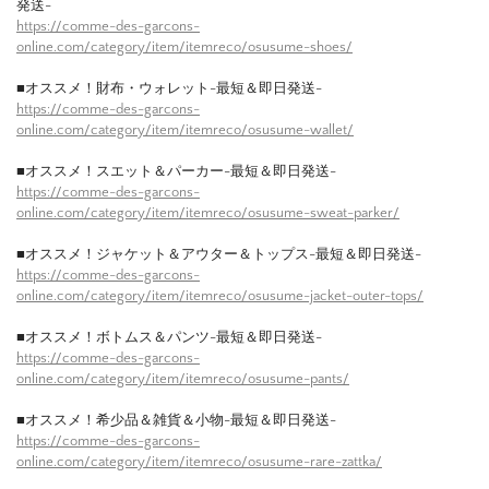
発送-
https://comme-des-garcons-
online.com/category/item/itemreco/osusume-shoes/
■オススメ！財布・ウォレット-最短＆即日発送-
https://comme-des-garcons-
online.com/category/item/itemreco/osusume-wallet/
■オススメ！スエット＆パーカー-最短＆即日発送-
https://comme-des-garcons-
online.com/category/item/itemreco/osusume-sweat-parker/
■オススメ！ジャケット＆アウター＆トップス-最短＆即日発送-
https://comme-des-garcons-
online.com/category/item/itemreco/osusume-jacket-outer-tops/
■オススメ！ボトムス＆パンツ-最短＆即日発送-
https://comme-des-garcons-
online.com/category/item/itemreco/osusume-pants/
■オススメ！希少品＆雑貨＆小物-最短＆即日発送-
https://comme-des-garcons-
online.com/category/item/itemreco/osusume-rare-zattka/