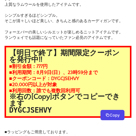
上質なラムウールを使用したアイテムです。
シンプルすぎるほどシンプル。
そこが清々しいほど美しい、きちんと感のあるカーディガンです。
フォーエバーの美しいシルエットが楽しめるニットアイテムです。
ランウェイでも話題になっていたファン必見のアイテムです。
【明日で終了】期間限定クーポン
を発行中!!
■割引金額：777円
■利用期間：8月9日(日）、23時59分まで
■クーポンコード：DYGCJSEHVY
■20,000円以上が対象
■利用回数：誰でも複数回利用可
※右の[Copy]ボタンでコピーでき
ます
DYGCJSEHVY
Copy
■ラッピングもご用意しております。