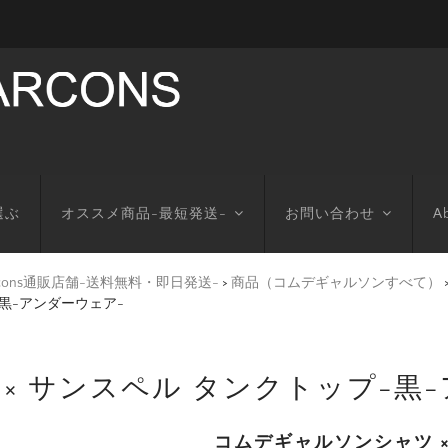
選ぶ
オススメ商品-最短発送-
お問い合わせ
Ab
arcons通販店舗-送料無料・即日発送-
>
商品（コムデギャルソンすべて）
-黒-アンダーウェア-
× サンスペル タンクトップ-黒
コムデギャルソンシャツ ×