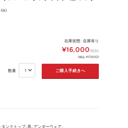
-bk)
在庫状態 :
在庫有り
¥16,000
(税別)
(
¥17,600
)
税込
数量
ル タンクトップ-黒-アンダーウェア-