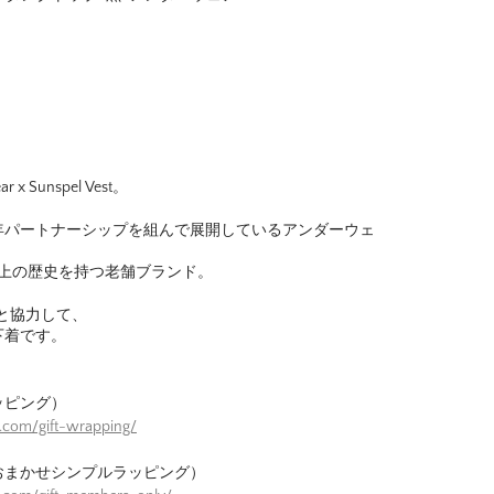
r x Sunspel Vest。
年パートナーシップを組んで展開しているアンダーウェ
以上の歴史を持つ老舗ブランド。
spelと協力して、
下着です。
ッピング）
.com/gift-wrapping/
おまかせシンプルラッピング）