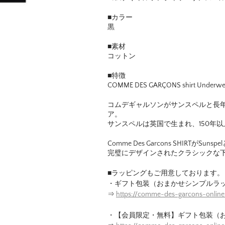
■カラー
黒
■素材
コットン
■特徴
COMME DES GARÇONS shirt Underwea
コムデギャルソンがサンスペルと長
ア。
サンスペルは英国で生まれ、150年
Comme Des Garcons SHIRTがSun
完璧にデザインされたクラシックな
■ラッピングもご用意しております。
・ギフト包装（おまかせシンプルラ
⇒
https://comme-des-garcons-online
・【会員限定・無料】ギフト包装（