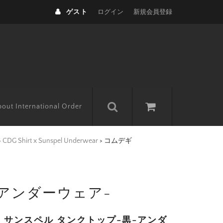
ゲスト
ログイン
新規会員登録
out International Order
>
CDG Shirt x Sunspel Underwear
>
コムデギ
-アンダーウェア-
 サンスペル タンクトップ-黒-アンダ