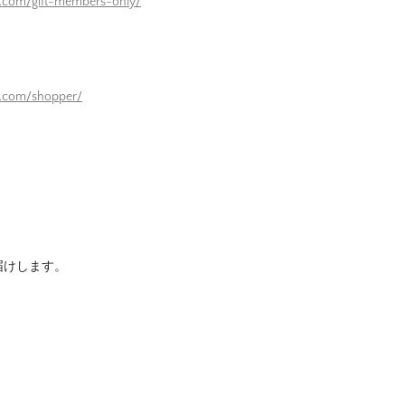
e.com/gift-members-only/
）
e.com/shopper/
届けします。