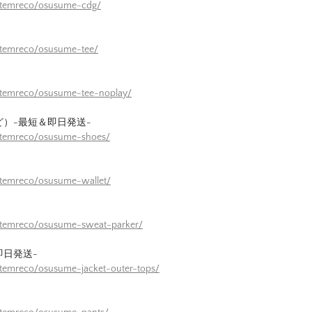
/itemreco/osusume-cdg/
itemreco/osusume-tee/
itemreco/osusume-tee-noplay/
ど）-最短＆即日発送-
/itemreco/osusume-shoes/
itemreco/osusume-wallet/
/itemreco/osusume-sweat-parker/
即日発送-
itemreco/osusume-jacket-outer-tops/