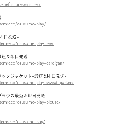
enefits-presents-set/
-
itemreco/osusume-play/
即日発送-
itemreco/osusume-play-tee/
最短＆即日発送-
itemreco/osusume-play-cardigan/
ラックジャケット-最短＆即日発送-
itemreco/osusume-play-sweat-parker/
ブラウス最短＆即日発送-
itemreco/osusume-play-blouse/
/itemreco/osusume-bag/