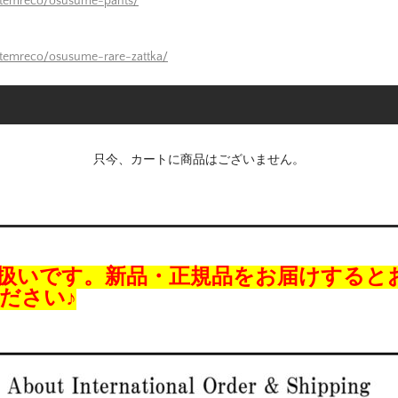
itemreco/osusume-pants/
itemreco/osusume-rare-zattka/
只今、カートに商品はございません。
扱いです。新品・正規品をお届けすると
ださい♪