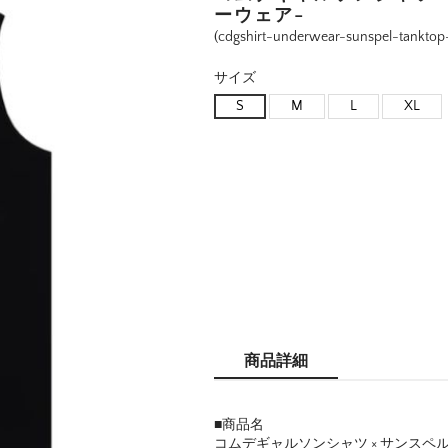
ーウェア-
(cdgshirt-underwear-sunspel-tanktop
サイズ
S
M
L
XL
商品詳細
■商品名
コムデギャルソンシャツ × サンスペ