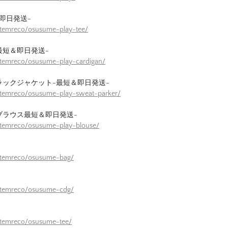
即日発送-
itemreco/osusume-play-tee/
最短＆即日発送-
itemreco/osusume-play-cardigan/
ラックジャケット-最短＆即日発送-
itemreco/osusume-play-sweat-parker/
ブラウス最短＆即日発送-
itemreco/osusume-play-blouse/
/itemreco/osusume-bag/
/itemreco/osusume-cdg/
itemreco/osusume-tee/