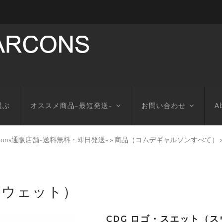
選ぶ
オススメ商品-最短発送-
お問い合わせ
Ab
arcons通販店舗-送料無料・即日発送-
>
商品（コムデギャルソンすべて）
スウェット）
CDG ロゴ・スエット（