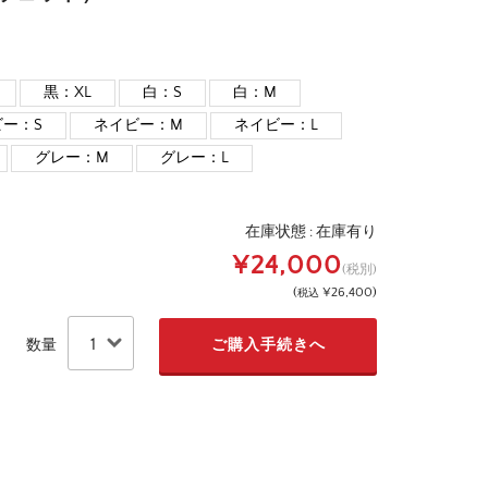
黒：XL
白：S
白：M
ー：S
ネイビー：M
ネイビー：L
グレー：M
グレー：L
在庫状態 :
在庫有り
¥24,000
(税別)
(
¥26,400
)
税込
数量