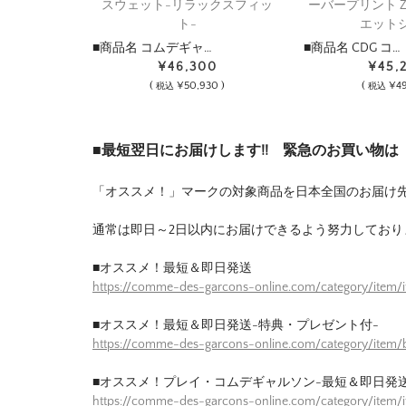
スウェット-リラックスフィッ
ーバープリント Z
ト-
エット
■商品名 コムデギャ…
■商品名 CDG コ…
¥46,300
¥45,
(
¥50,930 )
(
¥49
税込
税込
■最短翌日にお届けします!! 緊急のお買い物
「オススメ！」マークの対象商品を日本全国のお届け
通常は即日～2日以内にお届けできるよう努力しており
■オススメ！最短＆即日発送
https://comme-des-garcons-online.com/category/item/
■オススメ！最短＆即日発送-特典・プレゼント付-
https://comme-des-garcons-online.com/category/item/b
■オススメ！プレイ・コムデギャルソン-最短＆即日発送
https://comme-des-garcons-online.com/category/item/