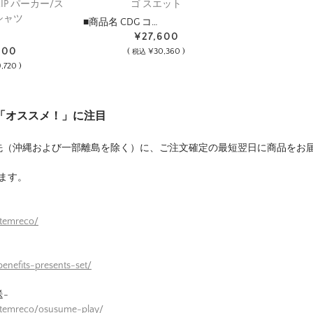
IP パーカー/ス
ゴ スエット
シャツ
■商品名 CDG コ…
¥27,600
200
(
¥30,360 )
税込
,720 )
は「オススメ！」に注目
先（沖縄および一部離島を除く）に、ご注文確定の最短翌日に商品をお
ます。
itemreco/
enefits-presents-set/
-
itemreco/osusume-play/