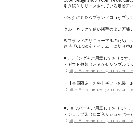
Good Design Shop（Comme des Gar
引き続きリリースされている定番ア
バックにＣＤＧブランドロゴがプリ
クルーネックで使い勝手のよい万能ア
※ブランドのリニューアルのため、
適時「CDG限定アイテム」に切り替
■ラッピングもご用意しております。
・ギフト包装（おまかせシンプルラ
⇒
https://comme-des-garcons-online
・【会員限定・無料】ギフト包装（
⇒
https://comme-des-garcons-onlin
■ショッパーもご用意しております。
・ショップ袋（ロゴ入りショッパー
⇒
https://comme-des-garcons-onlin