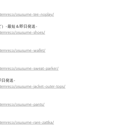
itemreco/osusume-tee-noplay/
ど）-最短＆即日発送-
/itemreco/osusume-shoes/
itemreco/osusume-wallet/
/itemreco/osusume-sweat-parker/
即日発送-
itemreco/osusume-jacket-outer-tops/
itemreco/osusume-pants/
itemreco/osusume-rare-zattka/