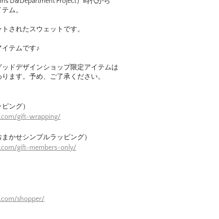
cons D&Department Project）時代から
イテム。
ントされたスウェットです。
イテムです♪
グッドデザインショップ限定アイテムは
わります。予め、ご了承ください。
ッピング）
.com/gift-wrapping/
おまかせシンプルラッピング）
e.com/gift-members-only/
）
e.com/shopper/