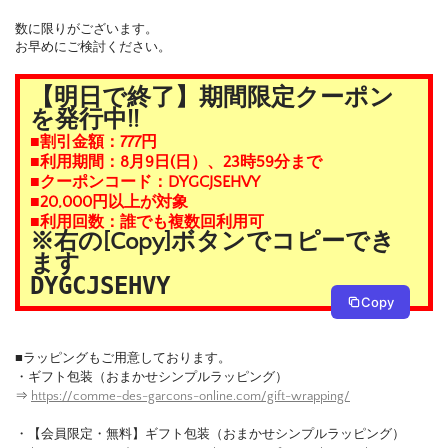
数に限りがございます。
お早めにご検討ください。
【明日で終了】期間限定クーポン
を発行中!!
■割引金額：777円
■利用期間：8月9日(日）、23時59分まで
■クーポンコード：DYGCJSEHVY
■20,000円以上が対象
■利用回数：誰でも複数回利用可
※右の[Copy]ボタンでコピーでき
ます
DYGCJSEHVY
Copy
■ラッピングもご用意しております。
・ギフト包装（おまかせシンプルラッピング）
⇒
https://comme-des-garcons-online.com/gift-wrapping/
・【会員限定・無料】ギフト包装（おまかせシンプルラッピング）