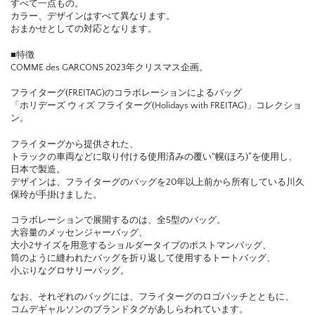
すべて一点もの。
カラー、デザインはすべて異なります。
おまかせとしての対応となります。
■特徴
COMME des GARCONS 2023年クリスマス企画。
フライターグ(FREITAG)のコラボレーションによるバッグ
「ホリデーズ ウィズ フライターグ(Holidays with FREITAG)」コレクショ
ン。
フライターグから提供された、
トラックの車両などに取り付ける使用済みの覆い“幌(ほろ)”を使用し、
日本で製造。
デザインは、フライターグのバッグを20年以上前から所有している川久
保玲が手掛けました。
コラボレーションで展開するのは、全5型のバッグ。
大容量のメッセンジャーバッグ、
大小2サイズを用意するショルダータイプのポストマンバッグ、
筒のように縫われたバッグを折り返して使用するトートバッグ、
小ぶりなグロサリーバッグ。
なお、それぞれのバッグには、フライターグのロゴパッチとともに、
コムデギャルソンのブランドタグがあしらわれています。