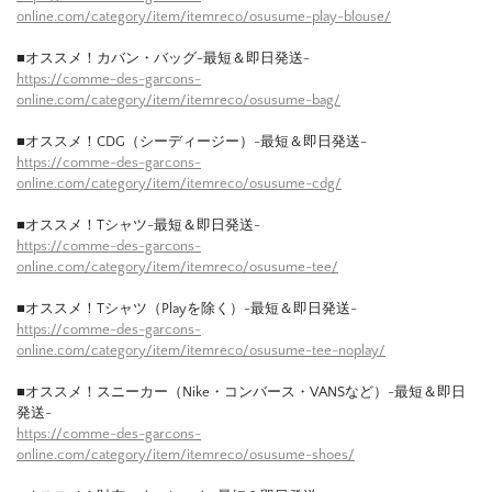
online.com/category/item/itemreco/osusume-play-blouse/
■オススメ！カバン・バッグ-最短＆即日発送-
https://comme-des-garcons-
online.com/category/item/itemreco/osusume-bag/
■オススメ！CDG（シーディージー）-最短＆即日発送-
https://comme-des-garcons-
online.com/category/item/itemreco/osusume-cdg/
■オススメ！Tシャツ-最短＆即日発送-
https://comme-des-garcons-
online.com/category/item/itemreco/osusume-tee/
■オススメ！Tシャツ（Playを除く）-最短＆即日発送-
https://comme-des-garcons-
online.com/category/item/itemreco/osusume-tee-noplay/
■オススメ！スニーカー（Nike・コンバース・VANSなど）-最短＆即日
発送-
https://comme-des-garcons-
online.com/category/item/itemreco/osusume-shoes/