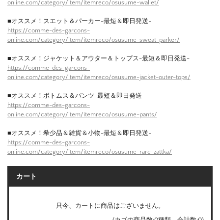
online.com/category/item/itemreco/osusume-wallet/
■オススメ！スエット＆パーカー-最短＆即日発送-
https://comme-des-garcons-
online.com/category/item/itemreco/osusume-sweat-parker/
■オススメ！ジャケット＆アウター＆トップス-最短＆即日発送-
https://comme-des-garcons-
online.com/category/item/itemreco/osusume-jacket-outer-tops/
■オススメ！ボトムス＆パンツ-最短＆即日発送-
https://comme-des-garcons-
online.com/category/item/itemreco/osusume-pants/
■オススメ！希少品＆雑貨＆小物-最短＆即日発送-
https://comme-des-garcons-
online.com/category/item/itemreco/osusume-rare-zattka/
カート
只今、カートに商品はございません。
(カゴの商品数:0種類、合計数:0)