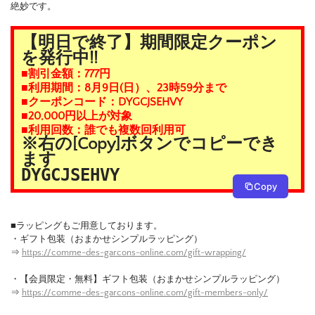
絶妙です。
【明日で終了】期間限定クーポン
を発行中!!
■割引金額：777円
■利用期間：8月9日(日）、23時59分まで
■クーポンコード：DYGCJSEHVY
■20,000円以上が対象
■利用回数：誰でも複数回利用可
※右の[Copy]ボタンでコピーでき
ます
DYGCJSEHVY
Copy
■ラッピングもご用意しております。
・ギフト包装（おまかせシンプルラッピング）
⇒
https://comme-des-garcons-online.com/gift-wrapping/
・【会員限定・無料】ギフト包装（おまかせシンプルラッピング）
⇒
https://comme-des-garcons-online.com/gift-members-only/