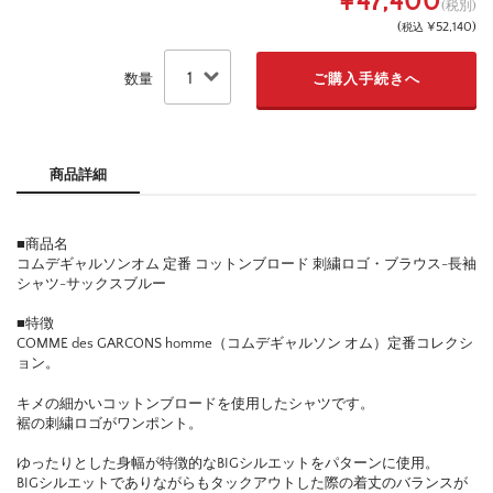
¥47,400
(税別)
(
¥52,140
)
税込
数量
商品詳細
■商品名
コムデギャルソンオム 定番 コットンブロード 刺繍ロゴ・ブラウス-長袖
シャツ-サックスブルー
■特徴
COMME des GARCONS homme（コムデギャルソン オム）定番コレクシ
ョン。
キメの細かいコットンブロードを使用したシャツです。
裾の刺繍ロゴがワンポント。
ゆったりとした身幅が特徴的なBIGシルエットをパターンに使用。
BIGシルエットでありながらもタックアウトした際の着丈のバランスが