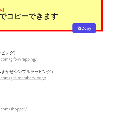
可
タンでコピーできます
Copy
ッピング）
.com/gift-wrapping/
おまかせシンプルラッピング）
e.com/gift-members-only/
）
e.com/shopper/