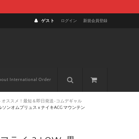
ゲスト
ログイン
新規会員登録
out International Order
>
オススメ！最短＆即日発送-コムデギャル
ソンオムプリュス x ナイキACG マウンテン