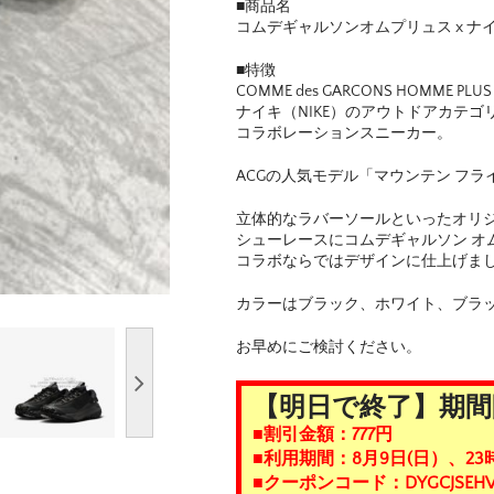
■商品名
コムデギャルソンオムプリュス x ナイキ
■特徴
COMME des GARCONS HOMME PLUS
ナイキ（NIKE）のアウトドアカテ
コラボレーションスニーカー。
ACGの人気モデル「マウンテン フライ
立体的なラバーソールといったオリ
シューレースにコムデギャルソン オ
コラボならではデザインに仕上げま
カラーはブラック、ホワイト、ブラッ
お早めにご検討ください。
【明日で終了】期間
■割引金額：777円
■利用期間：8月9日(日）、23
■クーポンコード：DYGCJSEHV