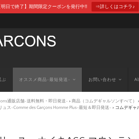
【明日で終了】期間限定クーポンを発行中!!
⇒詳しくはコチラ♪
選ぶ
オススメ商品-最短発送-
お問い合わせ
Ab
arcons通販店舗-送料無料・即日発送-
>
商品（コムデギャルソンすべて）
omme des Garçons Homme Plus-最短＆即日発送-
>
コムデギャル