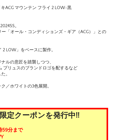
ACG マウンテン フライ 2 LOW-黒
 2024SS。
ゴリー「オール・コンディションズ・ギア（ACG）」との
 2 LOW」をベースに製作。
ジナルの意匠を踏襲しつつ、
ム プリュスのブランドロゴを配するなど
した。
ク／ホワイトの3色展開。
限定クーポンを発行中!!
時59分まで
Y