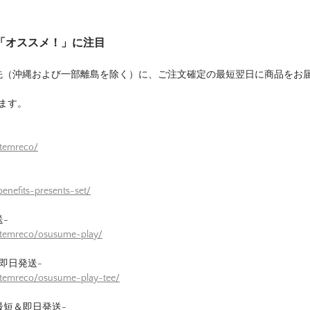
は「オススメ！」に注目
先（沖縄および一部離島を除く）に、ご注文確定の最短翌日に商品をお
ます。
itemreco/
enefits-presents-set/
-
itemreco/osusume-play/
即日発送-
itemreco/osusume-play-tee/
最短＆即日発送-