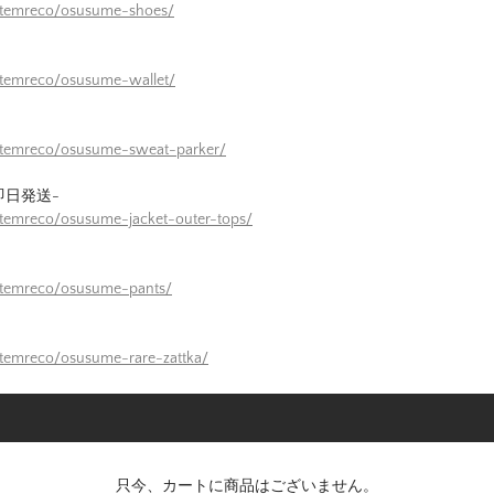
/itemreco/osusume-shoes/
itemreco/osusume-wallet/
/itemreco/osusume-sweat-parker/
即日発送-
itemreco/osusume-jacket-outer-tops/
itemreco/osusume-pants/
itemreco/osusume-rare-zattka/
只今、カートに商品はございません。