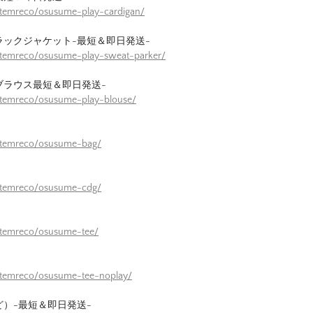
itemreco/osusume-play-cardigan/
ラックジャケット-最短＆即日発送-
itemreco/osusume-play-sweat-parker/
ブラウス最短＆即日発送-
itemreco/osusume-play-blouse/
/itemreco/osusume-bag/
/itemreco/osusume-cdg/
itemreco/osusume-tee/
itemreco/osusume-tee-noplay/
ど）-最短＆即日発送-