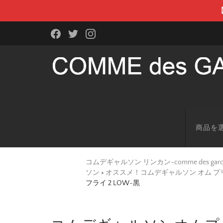
商品を
コムデギャルソン リンカン-comme des g
ソン
>
オススメ！コムデギャルソン オム プリュス-C
フライ 2 LOW-黒