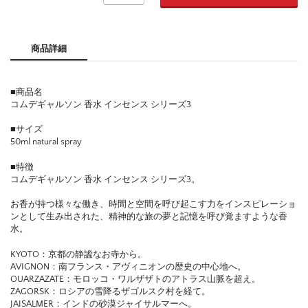
商品詳細
■商品名
コムデギャルソン 香水 インセンス シリーズ3
■サイズ
50ml natural spray
■特徴
コムデギャルソン 香水 インセンス シリーズ3。
お香が持つ様々な働き、時間と空間を呼び起こす力をインスピレーショ
ンとして生み出された、精神的な旅の夢と記憶を呼び覚ますような香
水。
KYOTO：京都の静謐なお寺から。
AVIGNON：南フランス・アヴィニオンの歴史の中心地へ。
OUARZAZATE：モロッコ・ワルザザトのアトラス山脈を超え。
ZAGORSK：ロシアの雪降るザゴルスク村を経て。
JAISALMER：インドの砂漠ジャイサルマーへ。