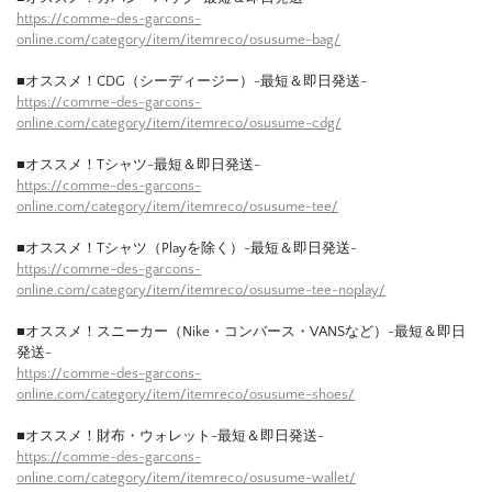
https://comme-des-garcons-
online.com/category/item/itemreco/osusume-bag/
■オススメ！CDG（シーディージー）-最短＆即日発送-
https://comme-des-garcons-
online.com/category/item/itemreco/osusume-cdg/
■オススメ！Tシャツ-最短＆即日発送-
https://comme-des-garcons-
online.com/category/item/itemreco/osusume-tee/
■オススメ！Tシャツ（Playを除く）-最短＆即日発送-
https://comme-des-garcons-
online.com/category/item/itemreco/osusume-tee-noplay/
■オススメ！スニーカー（Nike・コンバース・VANSなど）-最短＆即日
発送-
https://comme-des-garcons-
online.com/category/item/itemreco/osusume-shoes/
■オススメ！財布・ウォレット-最短＆即日発送-
https://comme-des-garcons-
online.com/category/item/itemreco/osusume-wallet/