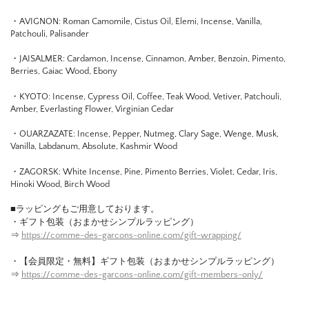
・AVIGNON: Roman Camomile, Cistus Oil, Elemi, Incense, Vanilla,
Patchouli, Palisander
・JAISALMER: Cardamon, Incense, Cinnamon, Amber, Benzoin, Pimento,
Berries, Gaiac Wood, Ebony
・KYOTO: Incense, Cypress Oil, Coffee, Teak Wood, Vetiver, Patchouli,
Amber, Everlasting Flower, Virginian Cedar
・OUARZAZATE: Incense, Pepper, Nutmeg, Clary Sage, Wenge, Musk,
Vanilla, Labdanum, Absolute, Kashmir Wood
・ZAGORSK: White Incense, Pine, Pimento Berries, Violet, Cedar, Iris,
Hinoki Wood, Birch Wood
■ラッピングもご用意しております。
・ギフト包装（おまかせシンプルラッピング）
⇒
https://comme-des-garcons-online.com/gift-wrapping/
・【会員限定・無料】ギフト包装（おまかせシンプルラッピング）
⇒
https://comme-des-garcons-online.com/gift-members-only/