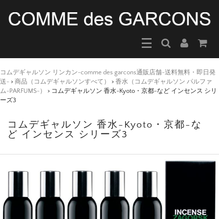
コムデギャルソン リンカン-comme des garcons通販店舗-送料無料・即日発
送-
>
商品（コムデギャルソンすべて）
>
香水（コムデギャルソン パルファ
ム-PARFUMS-）
>
コムデギャルソン 香水-Kyoto・京都-など インセンス シリ
ーズ3
コムデギャルソン 香水-Kyoto・京都-な
ど インセンス シリーズ3