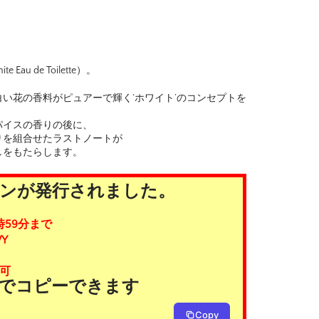
u de Toilette）。
い花の香料がピュアーで輝く‘ホワイト’のコンセプトを
パイスの香りの後に、
りを組合せたラストノートが
しをもたらします。
ポンが発行されました。
時59分まで
Y
可
タンでコピーできます
Copy