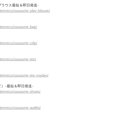
ブラウス最短＆即日発送-
itemreco/osusume-play-blouse/
/itemreco/osusume-bag/
/itemreco/osusume-cdg/
itemreco/osusume-tee/
itemreco/osusume-tee-noplay/
ど）-最短＆即日発送-
/itemreco/osusume-shoes/
itemreco/osusume-wallet/