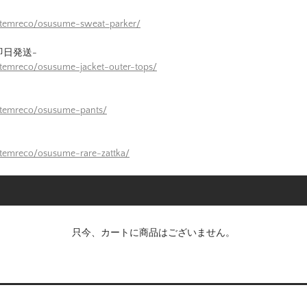
/itemreco/osusume-sweat-parker/
即日発送-
itemreco/osusume-jacket-outer-tops/
itemreco/osusume-pants/
itemreco/osusume-rare-zattka/
只今、カートに商品はございません。