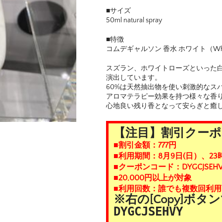
■サイズ
50ml natural spray
■特徴
コムデギャルソン 香水 ホワイト（White Ea
スズラン、ホワイトローズといった白
演出しています。
60%は天然抽出物を使い刺激的なス
アロマテラピー効果を持つ様々な香
心地良い残り香となって安らぎと癒
【注目】割引クー
■割引金額：777円
■利用期間：8月9日(日）、23
■クーポンコード：DYGCJSEHV
■20,000円以上が対象
■利用回数：誰でも複数回利用
※右の[Copy]ボ
DYGCJSEHVY