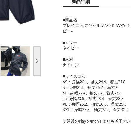
商品詳細
■商品名
プレイ コムデギャルソン × K-W
ビー-
■カラー
ネイビー
■素材
ナイロン
■サイズ目安
XS：身幅20.1、袖丈24.4、着丈24.8
S：身幅21.3、袖丈25.2、着丈26
M：身幅22.4、袖丈26、着丈27.2
L：身幅23.6、袖丈26.4、着丈28.3
XL：身幅25.2、袖丈26.8、着丈29.5
XXL：身幅26.8、袖丈27.2、着丈30.7
※通常のPlay のmen’s よりも若