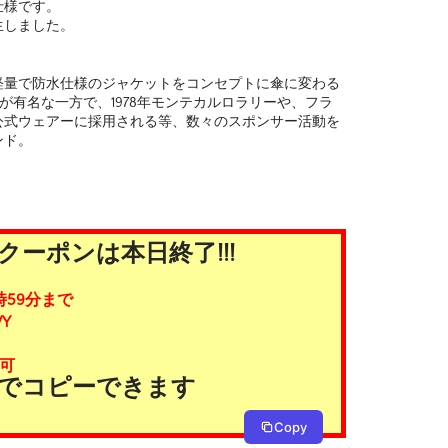
仕様です。
生しました。
る軽量で防水仕様のジャケットをコンセプトに傘に変わる
KETが有名な一方で、1978年モンテカルロラリーや、フラ
公式ウェアーに採用される等、数々のスポンサー活動を
ンド。
ーポンは本日終了!!!
時59分まで
Y
可
タンでコピーできます
Copy