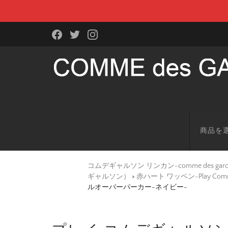
商品を
コムデギャルソン リンカン-comme des g
ギャルソン）
>
赤ハート ワッペン-Play Co
ルオーバーパーカー-ネイビー-