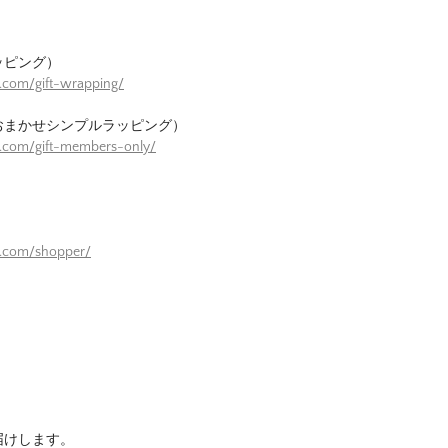
ッピング）
.com/gift-wrapping/
おまかせシンプルラッピング）
e.com/gift-members-only/
）
e.com/shopper/
届けします。