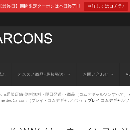
【最終日】期間限定クーポンは本日終了!!!
⇒詳しくはコチラ♪
選ぶ
オススメ商品-最短発送-
お問い合わせ
Ab
arcons通販店舗-送料無料・即日発送-
>
商品（コムデギャルソンすべて）
mme des Garcons（プレイ・コムデギャルソン）
>
プレイ コムデギャルソン