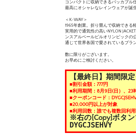
コンパクトに収納できるパッカブル
最高にオシャレなレインウェアが誕
＜K-WAY＞
1965年創業。折り畳んで収納でき
実用的で通気性の高いNYLON JAC
ンスアルベールビルオリンピックの
通じて世界各国で愛されているブラ
数に限りがございます。
お早めにご検討ください。
【最終日】期間限定ク
■割引金額：777円
■利用期間：8月9日(日）、23
■クーポンコード：DYGCJSEHV
■20,000円以上が対象
■利用回数：誰でも複数回利用
※右の[Copy]ボ
DYGCJSEHVY