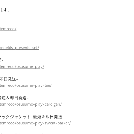
ます。
itemreco/
enefits-presents-set/
-
itemreco/osusume-play/
即日発送-
itemreco/osusume-play-tee/
最短＆即日発送-
itemreco/osusume-play-cardigan/
ラックジャケット-最短＆即日発送-
itemreco/osusume-play-sweat-parker/