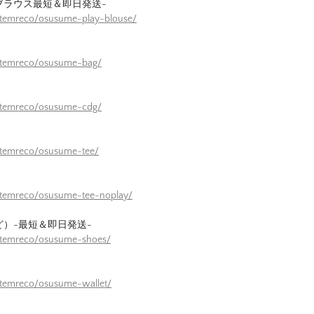
ブラウス最短＆即日発送-
itemreco/osusume-play-blouse/
/itemreco/osusume-bag/
/itemreco/osusume-cdg/
itemreco/osusume-tee/
itemreco/osusume-tee-noplay/
ど）-最短＆即日発送-
/itemreco/osusume-shoes/
itemreco/osusume-wallet/