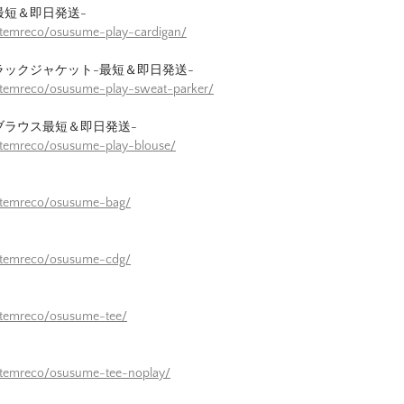
最短＆即日発送-
itemreco/osusume-play-cardigan/
ラックジャケット-最短＆即日発送-
itemreco/osusume-play-sweat-parker/
ブラウス最短＆即日発送-
itemreco/osusume-play-blouse/
/itemreco/osusume-bag/
/itemreco/osusume-cdg/
itemreco/osusume-tee/
itemreco/osusume-tee-noplay/