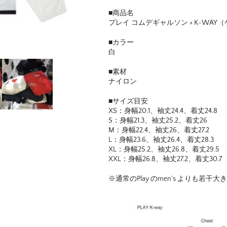
■商品名
プレイ コムデギャルソン × K-WA
■カラー
白
■素材
ナイロン
■サイズ目安
XS：身幅20.1、袖丈24.4、着丈24.8
S：身幅21.3、袖丈25.2、着丈26
M：身幅22.4、袖丈26、着丈27.2
L：身幅23.6、袖丈26.4、着丈28.3
XL：身幅25.2、袖丈26.8、着丈29.5
XXL：身幅26.8、袖丈27.2、着丈30.7
※通常のPlay のmen’s よりも若