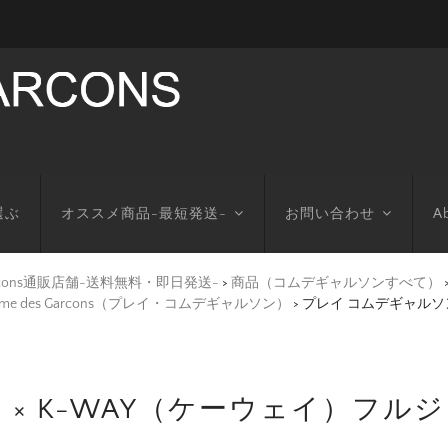
選ぶ
オススメ商品-最短発送-
お問い合わせ
Ab
arcons通販店舗-送料無料・即日発送-
>
商品（コムデギャルソンすべて）
mme des Garcons（プレイ・コムデギャルソン）
>
プレイ コムデギャルソン
 × K-WAY（ケーウェイ）フ