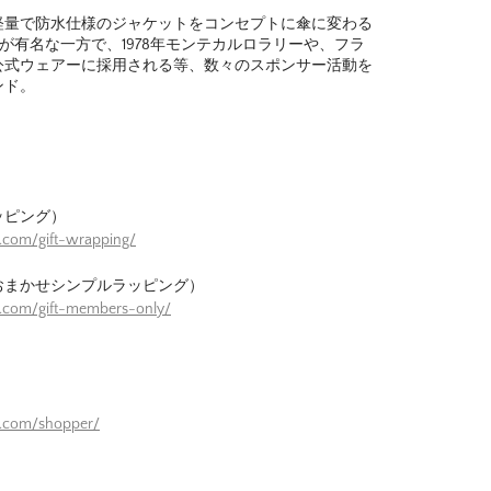
る軽量で防水仕様のジャケットをコンセプトに傘に変わる
KETが有名な一方で、1978年モンテカルロラリーや、フラ
公式ウェアーに採用される等、数々のスポンサー活動を
ンド。
ッピング）
.com/gift-wrapping/
おまかせシンプルラッピング）
e.com/gift-members-only/
）
e.com/shopper/