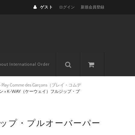
ゲスト
ログイン
新規会員登録
out International Order
>
Play Comme des Garçons（プレイ・コムデ
 × K-WAY（ケーウェイ）フルジップ・プ
ルジップ・プルオーバーパー