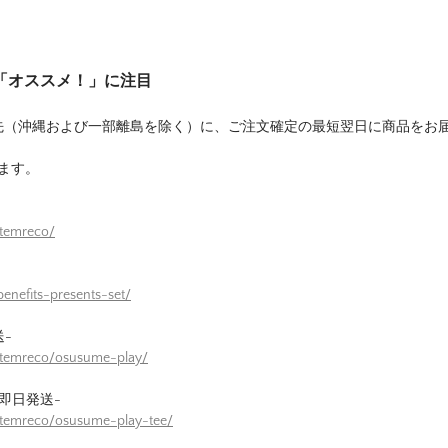
は「オススメ！」に注目
先（沖縄および一部離島を除く）に、ご注文確定の最短翌日に商品をお
ます。
itemreco/
enefits-presents-set/
-
itemreco/osusume-play/
即日発送-
itemreco/osusume-play-tee/