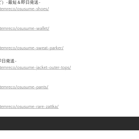
ど）-最短＆即日発送-
/itemreco/osusume-shoes/
itemreco/osusume-wallet/
/itemreco/osusume-sweat-parker/
即日発送-
itemreco/osusume-jacket-outer-tops/
itemreco/osusume-pants/
itemreco/osusume-rare-zattka/