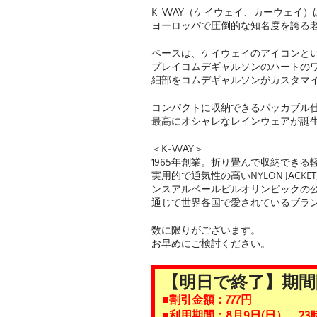
K-WAY（ケイウェイ、カーウェイ）
ヨーロッパで圧倒的な知名度を誇る
ベースは、ケイウェイのアイコンと
プレイコムデギャルソンのハートの
細部をコムデギャルソンがカスタマ
コンパクトに収納できるパッカブル
最高にオシャレなレインウェアが誕
＜K-WAY＞
1965年創業。折り畳んで収納でき
実用的で通気性の高いNYLON JAC
ンスアルベールビルオリンピックの
通じて世界各国で愛されているブラ
数に限りがございます。
お早めにご検討ください。
【明日で終了】期間
■割引金額：777円
■利用期間：8月9日(日）、23