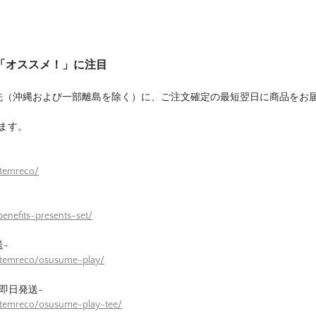
は「オススメ！」に注目
先（沖縄および一部離島を除く）に、ご注文確定の最短翌日に商品をお
ます。
itemreco/
enefits-presents-set/
-
itemreco/osusume-play/
即日発送-
itemreco/osusume-play-tee/