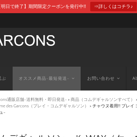
【明日で終了】期間限定クーポンを発行中!!
⇒詳しくはコチラ♪
選ぶ
オススメ商品-最短発送-
お問い合わせ
Ab
arcons通販店舗-送料無料・即日発送-
>
商品（コムデギャルソンすべて）
mme des Garcons（プレイ・コムデギャルソン）
>
チャウヌ着用!! プレイ
ュ-