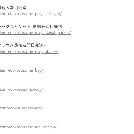
最短＆即日発送-
itemreco/osusume-play-cardigan/
ラックジャケット-最短＆即日発送-
itemreco/osusume-play-sweat-parker/
ブラウス最短＆即日発送-
itemreco/osusume-play-blouse/
/itemreco/osusume-bag/
/itemreco/osusume-cdg/
itemreco/osusume-tee/
itemreco/osusume-tee-noplay/