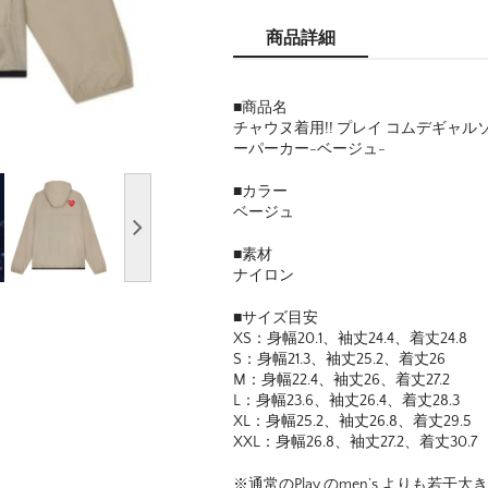
商品詳細
■商品名
チャウヌ着用!! プレイ コムデギャル
ーパーカー-ベージュ-
■カラー
ベージュ
■素材
ナイロン
■サイズ目安
XS：身幅20.1、袖丈24.4、着丈24.8
S：身幅21.3、袖丈25.2、着丈26
M：身幅22.4、袖丈26、着丈27.2
L：身幅23.6、袖丈26.4、着丈28.3
XL：身幅25.2、袖丈26.8、着丈29.5
XXL：身幅26.8、袖丈27.2、着丈30.7
※通常のPlay のmen’s よりも若