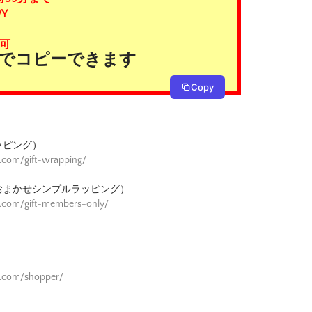
Y
可
タンでコピーできます
Copy
ッピング）
.com/gift-wrapping/
おまかせシンプルラッピング）
e.com/gift-members-only/
）
e.com/shopper/