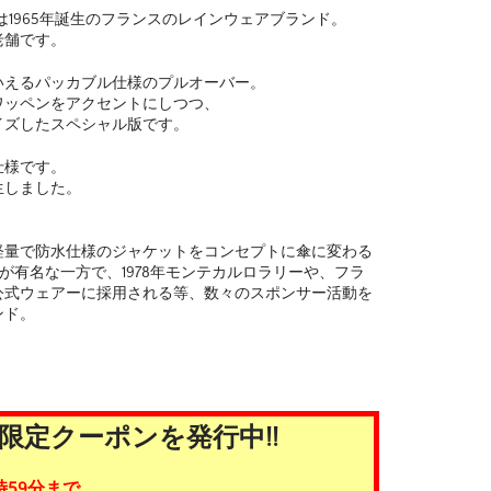
は1965年誕生のフランスのレインウェアブランド。
老舗です。
いえるパッカブル仕様のプルオーバー。
ワッペンをアクセントにしつつ、
イズしたスペシャル版です。
仕様です。
生しました。
る軽量で防水仕様のジャケットをコンセプトに傘に変わる
KETが有名な一方で、1978年モンテカルロラリーや、フラ
公式ウェアーに採用される等、数々のスポンサー活動を
ンド。
限定クーポンを発行中!!
時59分まで