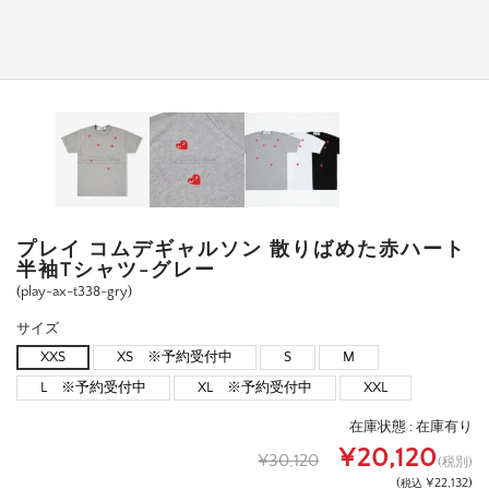
プレイ コムデギャルソン 散りばめた赤ハート
半袖Tシャツ-グレー
(play-ax-t338-gry)
サイズ
XXS
XS ※予約受付中
S
M
L ※予約受付中
XL ※予約受付中
XXL
在庫状態 :
在庫有り
¥20,120
¥30,120
(税別)
(
¥22,132
)
税込