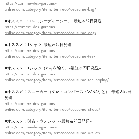
https://comme-des-garcons-
online.com/category/item/itemreco/osusume-bag/
■オススメ！CDG（シーディージー）-最短＆即日発送-
https://comme-des-garcons-
online.com/category/item/itemreco/osusume-cdg/
■オススメ！Tシャツ-最短＆即日発送-
https://comme-des-garcons-
online.com/category/item/itemreco/osusume-tee/
■オススメ！Tシャツ（Playを除く）-最短＆即日発送-
https://comme-des-garcons-
online.com/category/item/itemreco/osusume-tee-noplay/
■オススメ！スニーカー（Nike・コンバース・VANSなど）-最短＆即日
発送-
https://comme-des-garcons-
online.com/category/item/itemreco/osusume-shoes/
■オススメ！財布・ウォレット-最短＆即日発送-
https://comme-des-garcons-
online.com/category/item/itemreco/osusume-wallet/