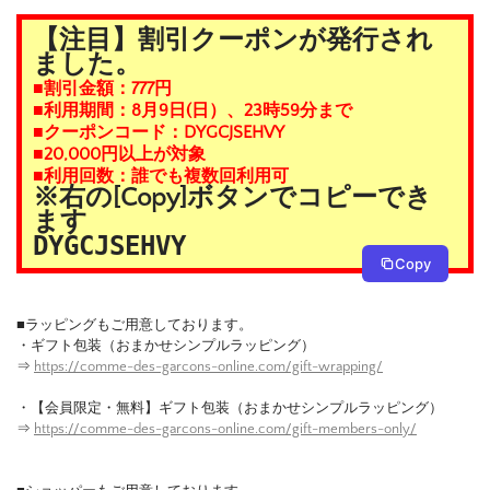
【注目】割引クーポンが発行され
ました。
■割引金額：777円
■利用期間：8月9日(日）、23時59分まで
■クーポンコード：DYGCJSEHVY
■20,000円以上が対象
■利用回数：誰でも複数回利用可
※右の[Copy]ボタンでコピーでき
ます
DYGCJSEHVY
Copy
■ラッピングもご用意しております。
・ギフト包装（おまかせシンプルラッピング）
⇒
https://comme-des-garcons-online.com/gift-wrapping/
・【会員限定・無料】ギフト包装（おまかせシンプルラッピング）
⇒
https://comme-des-garcons-online.com/gift-members-only/