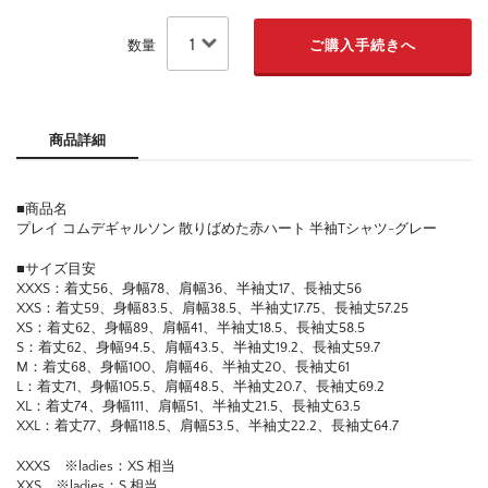
数量
商品詳細
■商品名
プレイ コムデギャルソン 散りばめた赤ハート 半袖Tシャツ-グレー
■サイズ目安
XXXS：着丈56、身幅78、肩幅36、半袖丈17、長袖丈56
XXS：着丈59、身幅83.5、肩幅38.5、半袖丈17.75、長袖丈57.25
XS：着丈62、身幅89、肩幅41、半袖丈18.5、長袖丈58.5
S：着丈62、身幅94.5、肩幅43.5、半袖丈19.2、長袖丈59.7
M：着丈68、身幅100、肩幅46、半袖丈20、長袖丈61
L：着丈71、身幅105.5、肩幅48.5、半袖丈20.7、長袖丈69.2
XL：着丈74、身幅111、肩幅51、半袖丈21.5、長袖丈63.5
XXL：着丈77、身幅118.5、肩幅53.5、半袖丈22.2、長袖丈64.7
XXXS ※ladies：XS 相当
XXS ※ladies：S 相当