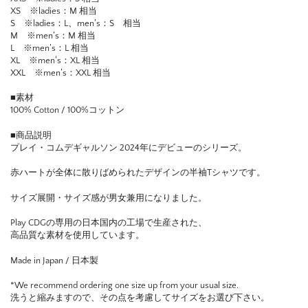
XS ※ladies：M 相当
S ※ladies：L、men’s：S 相当
M ※men’s：M 相当
L ※men’s：L 相当
XL ※men’s：XL 相当
XXL ※men’s：XXL 相当
■素材
100% Cotton / 100%コットン
■商品説明
プレイ・コムデギャルソン 2024年にデビューのシリーズ。
赤ハートが全体に散りばめられたデザインの半袖Tシャツです。
サイズ展開・サイズ感が男女兼用になりました。
Play CDGの専用の日本国内の工場で生産された、
高品質な素材を使用しています。
Made in Japan / 日本製
*We recommend ordering one size up from your usual size.
洗うと縮みますので、その点を考慮してサイズをお選び下さい。