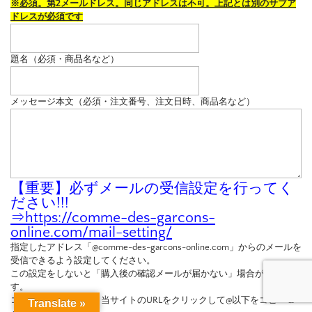
※必須。第2メールドレス。同じアドレスは不可。上記とは別のサブア
ドレスが必須です
題名（必須・商品名など）
メッセージ本文（必須・注文番号、注文日時、商品名など）
【重要】必ずメールの受信設定を行ってく
ださい!!!
⇒
https://comme-des-garcons-
online.com/mail-setting/
指定したアドレス「@comme-des-garcons-online.com」からのメールを
受信できるよう設定してください。
この設定をしないと「購入後の確認メールが届かない」場合がございま
す。
コピペできない方は、当サイトのURLをクリックして@以下をコピー＆
Translate »