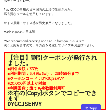
ボディーはグレー。
Play CDGの専用の日本国内の工場で生産された、
高品質なウールを使用しています。
サイズ展開・サイズ感が男女兼用になりました。
Made in Japan / 日本製
*We recommend ordering one size up from your usual size.
洗うと縮みますので、その点を考慮してサイズをお選び下さい。
【注目】割引クーポンが発行され
ました。
■割引金額：777円
■利用期間：8月9日(日）、23時59分まで
■クーポンコード：DYGCJSEHVY
■20,000円以上が対象
■利用回数：誰でも複数回利用可
※右の[Copy]ボタンでコピーでき
ます
DYGCJSEHVY
Copy