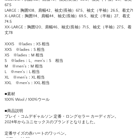
67.5
LARGE：胸囲108、肩幅42、袖丈(長袖）67.5、袖丈（半袖）26.5、着丈71
X-LARGE：胸囲114、肩幅44、袖丈(長袖）69.5、袖丈（半袖）27、着丈
74.5
XX-LARGE：胸囲120、肩幅46、袖丈(長袖）71.5、袖丈（半袖）27.5、着
丈78
XXXS ※ladies：XS 相当
XXS ※ladies：S 相当
XS ※ladies：M 相当
S ※ladies：L、men’s：S 相当
M ※men’s：M 相当
L ※men’s：L 相当
XL ※men’s：XL 相当
XXL ※men’s：XXL 相当
■素材
100% Wool / 100%ウール
■商品説明
プレイ・コムデギャルソン 定番・ロングセラー カーディガン。
2024年からユニセックスのブランドとなりました。
定番サイズの赤ハートのワッペン。