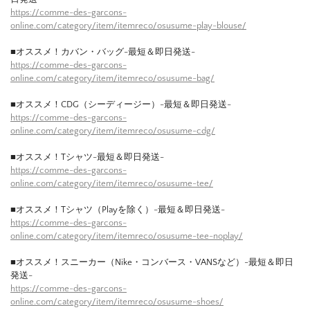
https://comme-des-garcons-
online.com/category/item/itemreco/osusume-play-blouse/
■オススメ！カバン・バッグ-最短＆即日発送-
https://comme-des-garcons-
online.com/category/item/itemreco/osusume-bag/
■オススメ！CDG（シーディージー）-最短＆即日発送-
https://comme-des-garcons-
online.com/category/item/itemreco/osusume-cdg/
■オススメ！Tシャツ-最短＆即日発送-
https://comme-des-garcons-
online.com/category/item/itemreco/osusume-tee/
■オススメ！Tシャツ（Playを除く）-最短＆即日発送-
https://comme-des-garcons-
online.com/category/item/itemreco/osusume-tee-noplay/
■オススメ！スニーカー（Nike・コンバース・VANSなど）-最短＆即日
発送-
https://comme-des-garcons-
online.com/category/item/itemreco/osusume-shoes/