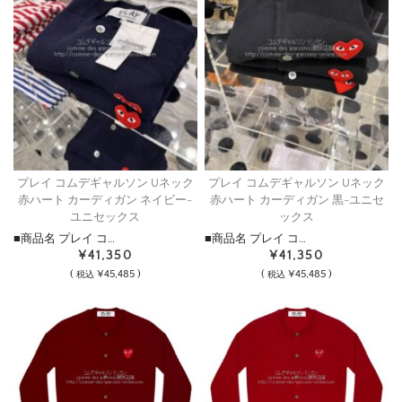
プレイ コムデギャルソン Uネック
プレイ コムデギャルソン Uネック
赤ハート カーディガン ネイビー-
赤ハート カーディガン 黒-ユニセ
ユニセックス
ックス
■商品名 プレイ コ…
■商品名 プレイ コ…
¥41,350
¥41,350
(
¥45,485 )
(
¥45,485 )
税込
税込