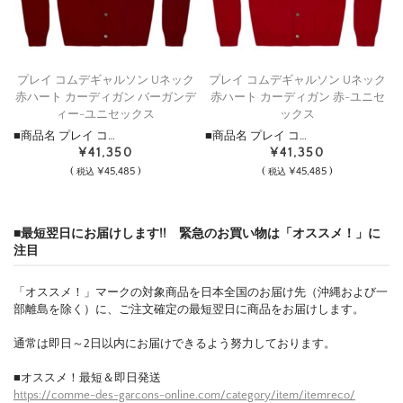
プレイ コムデギャルソン Uネック
プレイ コムデギャルソン Uネック
赤ハート カーディガン バーガンデ
赤ハート カーディガン 赤-ユニセ
ィー-ユニセックス
ックス
■商品名 プレイ コ…
■商品名 プレイ コ…
¥41,350
¥41,350
(
¥45,485 )
(
¥45,485 )
税込
税込
■最短翌日にお届けします!! 緊急のお買い物は「オススメ！」に
注目
「オススメ！」マークの対象商品を日本全国のお届け先（沖縄および一
部離島を除く）に、ご注文確定の最短翌日に商品をお届けします。
通常は即日～2日以内にお届けできるよう努力しております。
■オススメ！最短＆即日発送
https://comme-des-garcons-online.com/category/item/itemreco/