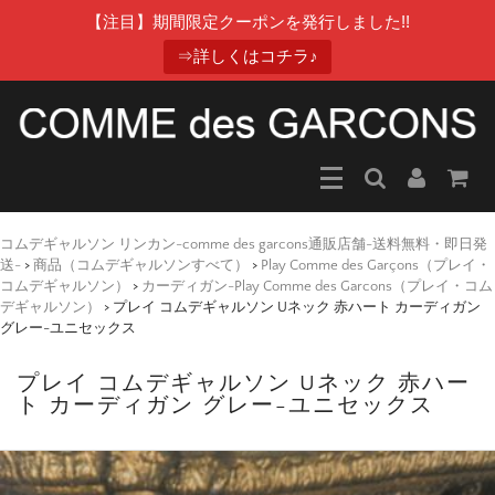
【注目】期間限定クーポンを発行しました!!
⇒詳しくはコチラ♪
コムデギャルソン リンカン-comme des garcons通販店舗-送料無料・即日発
送-
>
商品（コムデギャルソンすべて）
>
Play Comme des Garçons（プレイ・
コムデギャルソン）
>
カーディガン-Play Comme des Garcons（プレイ・コム
デギャルソン）
>
プレイ コムデギャルソン Uネック 赤ハート カーディガン
グレー-ユニセックス
プレイ コムデギャルソン Uネック 赤ハー
ト カーディガン グレー-ユニセックス