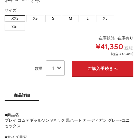
(play-ax-n024-gray)
サイズ
XXS
XS
S
M
L
XL
XXL
在庫状態 :
在庫有り
¥41,350
(税別)
(
¥45,485
)
税込
数量
商品詳細
■商品名
プレイ コムデギャルソン Vネック 黒ハート カーディガン グレー-ユニ
セックス
■サイズ目安