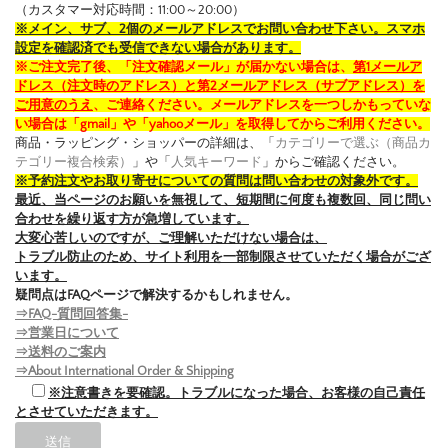
（カスタマー対応時間：11:00～20:00）
※メイン、サブ、2個のメールアドレスでお問い合わせ下さい。スマホ
設定を確認済でも受信できない場合があります。
※ご注文完了後、「注文確認メール」が届かない場合は、
第1メールア
ドレス（注文時のアドレス）と第2メールアドレス（サブアドレス）を
ご用意のうえ
、ご連絡ください。メールアドレスを一つしかもっていな
い場合は「gmail」や「yahooメール」を取得してからご利用ください。
商品・ラッピング・ショッパーの詳細は、「
カテゴリーで選ぶ（商品カ
テゴリー複合検索）
」や「
人気キーワード
」からご確認ください。
※予約注文やお取り寄せについての質問は問い合わせの対象外です。
最近、当ページのお願いを無視して、短期間に何度も複数回、同じ問い
合わせを繰り返す方が急増しています。
大変心苦しいのですが、ご理解いただけない場合は、
トラブル防止のため、サイト利用を一部制限させていただく場合がござ
います。
疑問点はFAQページで解決するかもしれません。
⇒FAQ-質問回答集-
⇒営業日について
⇒送料のご案内
⇒About International Order & Shipping
※注意書きを要確認。トラブルになった場合、お客様の自己責任
とさせていただきます。