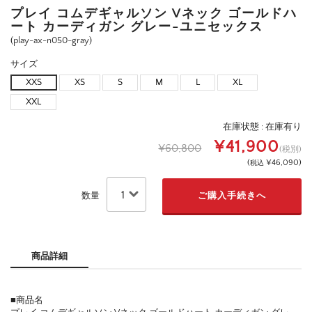
プレイ コムデギャルソン Vネック ゴールドハ
ート カーディガン グレー-ユニセックス
(play-ax-n050-gray)
サイズ
XXS
XS
S
M
L
XL
XXL
在庫状態 :
在庫有り
¥41,900
¥60,800
(税別)
(
¥46,090
)
税込
数量
商品詳細
■商品名