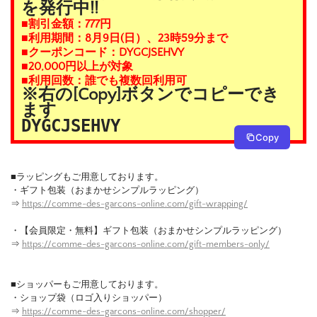
を発行中!!
■割引金額：777円
■利用期間：8月9日(日）、23時59分まで
■クーポンコード：DYGCJSEHVY
■20,000円以上が対象
■利用回数：誰でも複数回利用可
※右の[Copy]ボタンでコピーでき
ます
DYGCJSEHVY
Copy
■ラッピングもご用意しております。
・ギフト包装（おまかせシンプルラッピング）
⇒
https://comme-des-garcons-online.com/gift-wrapping/
・【会員限定・無料】ギフト包装（おまかせシンプルラッピング）
⇒
https://comme-des-garcons-online.com/gift-members-only/
■ショッパーもご用意しております。
・ショップ袋（ロゴ入りショッパー）
⇒
https://comme-des-garcons-online.com/shopper/