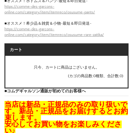
■オススメ！ボトムス＆パンツ-最短＆即日発送-
https://comme-des-garcons-
online.com/category/item/itemreco/osusume-pants/
■オススメ！希少品＆雑貨＆小物-最短＆即日発送-
https://comme-des-garcons-
online.com/category/item/itemreco/osusume-rare-zattka/
カート
只今、カートに商品はございません。
(カゴの商品数:0種類、合計数:0)
■コムデギャルソン通販が初めてのお客様へ
当店は新品・正規品のみの取り扱いで
す。新品・正規品をお届けするとお約
束します。
安心してお買い物をお楽しみくださ
い♪