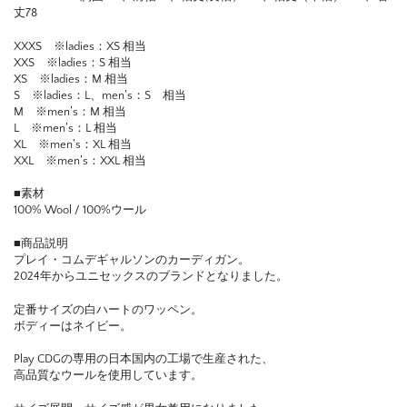
丈78
XXXS ※ladies：XS 相当
XXS ※ladies：S 相当
XS ※ladies：M 相当
S ※ladies：L、men’s：S 相当
M ※men’s：M 相当
L ※men’s：L 相当
XL ※men’s：XL 相当
XXL ※men’s：XXL 相当
■素材
100% Wool / 100%ウール
■商品説明
プレイ・コムデギャルソンのカーディガン。
2024年からユニセックスのブランドとなりました。
定番サイズの白ハートのワッペン。
ボディーはネイビー。
Play CDGの専用の日本国内の工場で生産された、
高品質なウールを使用しています。