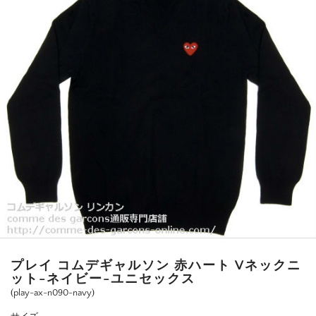
プレイ コムデギャルソン 赤ハート Vネックニ
ット-ネイビー-ユニセックス
(play-ax-n090-navy)