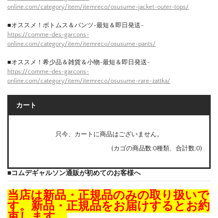
online.com/category/item/itemreco/osusume-jacket-outer-tops/
■オススメ！ボトムス＆パンツ-最短＆即日発送-
https://comme-des-garcons-
online.com/category/item/itemreco/osusume-pants/
■オススメ！希少品＆雑貨＆小物-最短＆即日発送-
https://comme-des-garcons-
online.com/category/item/itemreco/osusume-rare-zattka/
カート
只今、カートに商品はございません。
(カゴの商品数:0種類、合計数:0)
■コムデギャルソン通販が初めてのお客様へ
当店は新品・正規品のみの取り扱いで
す。新品・正規品をお届けするとお約
束します。