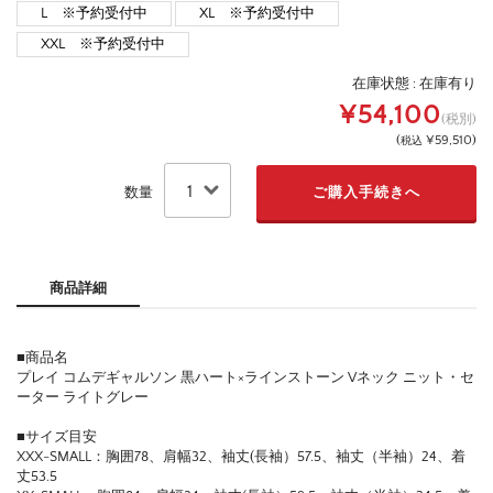
L ※予約受付中
XL ※予約受付中
XXL ※予約受付中
在庫状態 :
在庫有り
¥54,100
(税別)
(
¥59,510
)
税込
数量
商品詳細
■商品名
プレイ コムデギャルソン 黒ハート×ラインストーン Vネック ニット・セ
ーター ライトグレー
■サイズ目安
XXX-SMALL：胸囲78、肩幅32、袖丈(長袖）57.5、袖丈（半袖）24、着
丈53.5