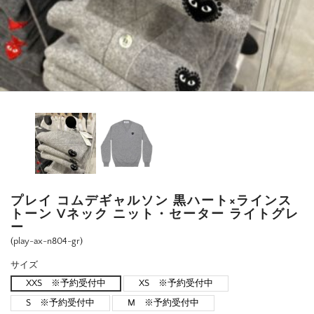
プレイ コムデギャルソン 黒ハート×ラインス
トーン Vネック ニット・セーター ライトグレ
ー
(play-ax-n804-gr)
サイズ
XXS ※予約受付中
XS ※予約受付中
S ※予約受付中
M ※予約受付中