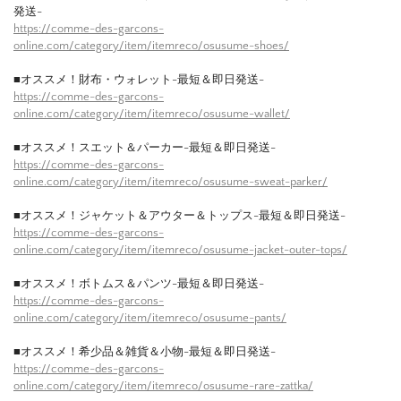
発送-
https://comme-des-garcons-
online.com/category/item/itemreco/osusume-shoes/
■オススメ！財布・ウォレット-最短＆即日発送-
https://comme-des-garcons-
online.com/category/item/itemreco/osusume-wallet/
■オススメ！スエット＆パーカー-最短＆即日発送-
https://comme-des-garcons-
online.com/category/item/itemreco/osusume-sweat-parker/
■オススメ！ジャケット＆アウター＆トップス-最短＆即日発送-
https://comme-des-garcons-
online.com/category/item/itemreco/osusume-jacket-outer-tops/
■オススメ！ボトムス＆パンツ-最短＆即日発送-
https://comme-des-garcons-
online.com/category/item/itemreco/osusume-pants/
■オススメ！希少品＆雑貨＆小物-最短＆即日発送-
https://comme-des-garcons-
online.com/category/item/itemreco/osusume-rare-zattka/