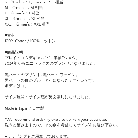
S ※ladies：L、men’s：S 相当
M ※men’s：M 相当
L ※men’s：L 相当
XL ※men’s：XL 相当
XXL ※men’s：XXL 相当
■素材
100% Cotton / 100%コットン
■商品説明
プレイ・コムデギャルソン 半袖Tシャツ。
2024年からユニセックスのブランドとなりました。
黒ハートのプリント×黒ハート ワッペン。
黒ハートの目がブルーアイになったデザインです。
ボディは白。
サイズ展開・サイズ感が男女兼用になりました。
Made in Japan / 日本製
*We recommend ordering one size up from your usual size.
洗うと縮みますので、その点を考慮してサイズをお選び下さい。
■ラッピングもご用意しております。