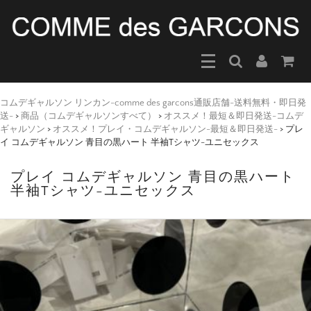
コムデギャルソン リンカン-comme des garcons通販店舗-送料無料・即日発
送-
>
商品（コムデギャルソンすべて）
>
オススメ！最短＆即日発送-コムデ
ギャルソン
>
オススメ！プレイ・コムデギャルソン-最短＆即日発送-
>
プレ
イ コムデギャルソン 青目の黒ハート 半袖Tシャツ-ユニセックス
プレイ コムデギャルソン 青目の黒ハート
半袖Tシャツ-ユニセックス