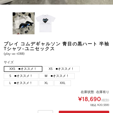
プレイ コムデギャルソン 青目の黒ハート 半袖
Tシャツ-ユニセックス
(play-ax-t088)
サイズ
XXS ■オススメ！
XS ■オススメ！
S ■オススメ！
M ■オススメ！
L ■オススメ！
XL
XXL
在庫状態 :
在庫有り
¥18,690
(税別)
(
¥20,559
)
税込