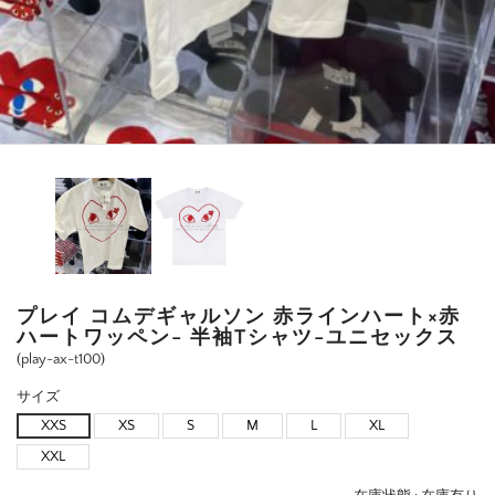
プレイ コムデギャルソン 赤ラインハート×赤
ハートワッペン- 半袖Tシャツ-ユニセックス
(play-ax-t100)
サイズ
XXS
XS
S
M
L
XL
XXL