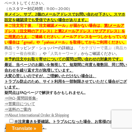
ペーストしてください。
（カスタマー対応時間：11:00～20:00）
※メイン、サブ、2個のメールアドレスでお問い合わせ下さい。スマホ
設定を確認済でも受信できない場合があります。
※ご注文完了後、「注文確認メール」が届かない場合は、
第1メールア
ドレス（注文時のアドレス）と第2メールアドレス（サブアドレス）を
ご用意のうえ
、ご連絡ください。メールアドレスを一つしかもっていな
い場合は「gmail」や「yahooメール」を取得してからご利用ください。
商品・ラッピング・ショッパーの詳細は、「
カテゴリーで選ぶ（商品カ
テゴリー複合検索）
」や「
人気キーワード
」からご確認ください。
※予約注文やお取り寄せについての質問は問い合わせの対象外です。
最近、当ページのお願いを無視して、短期間に何度も複数回、同じ問い
合わせを繰り返す方が急増しています。
大変心苦しいのですが、ご理解いただけない場合は、
トラブル防止のため、サイト利用を一部制限させていただく場合がござ
います。
疑問点はFAQページで解決するかもしれません。
⇒FAQ-質問回答集-
⇒営業日について
⇒送料のご案内
⇒About International Order & Shipping
※注意書きを要確認。トラブルになった場合、お客様の自己責任
とさせていただきます。
Translate »