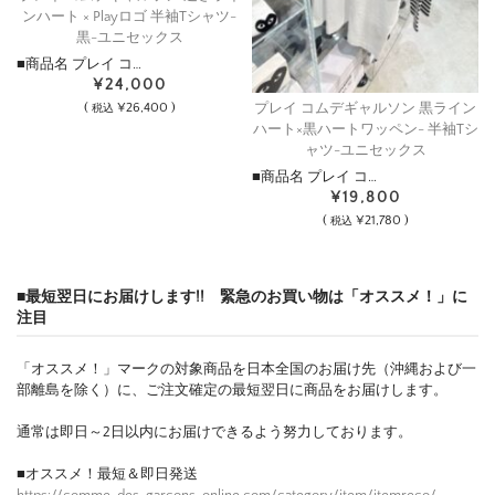
ンハート × Playロゴ 半袖Tシャツ-
黒-ユニセックス
■商品名 プレイ コ…
¥24,000
プレイ コムデギャルソン 黒ライン
(
¥26,400 )
税込
ハート×黒ハートワッペン- 半袖Tシ
ャツ-ユニセックス
■商品名 プレイ コ…
¥19,800
(
¥21,780 )
税込
■最短翌日にお届けします!! 緊急のお買い物は「オススメ！」に
注目
「オススメ！」マークの対象商品を日本全国のお届け先（沖縄および一
部離島を除く）に、ご注文確定の最短翌日に商品をお届けします。
通常は即日～2日以内にお届けできるよう努力しております。
■オススメ！最短＆即日発送
https://comme-des-garcons-online.com/category/item/itemreco/