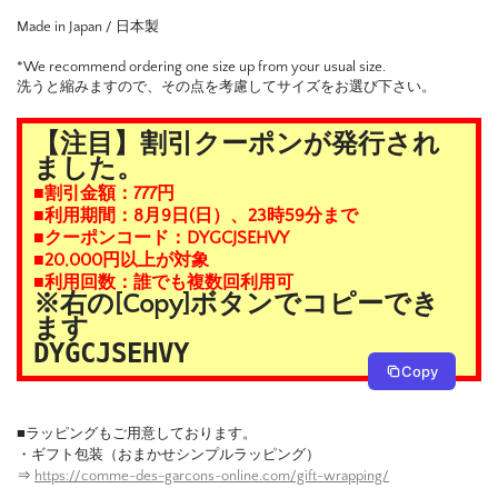
Made in Japan / 日本製
*We recommend ordering one size up from your usual size.
洗うと縮みますので、その点を考慮してサイズをお選び下さい。
【注目】割引クーポンが発行され
ました。
■割引金額：777円
■利用期間：8月9日(日）、23時59分まで
■クーポンコード：DYGCJSEHVY
■20,000円以上が対象
■利用回数：誰でも複数回利用可
※右の[Copy]ボタンでコピーでき
ます
DYGCJSEHVY
Copy
■ラッピングもご用意しております。
・ギフト包装（おまかせシンプルラッピング）
⇒
https://comme-des-garcons-online.com/gift-wrapping/