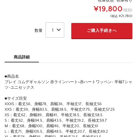
在庫状態 :
在庫有り
¥19,800
(税別)
(
¥21,780
)
税込
数量
商品詳細
■商品名
プレイ コムデギャルソン 赤ラインハート×赤ハートワッペン- 半袖Tシャ
ツ-ユニセックス
■サイズ目安
XXXS：着丈56、身幅78、肩幅36、半袖丈17、長袖丈56
XXS：着丈59、身幅83.5、肩幅38.5、半袖丈17.75、長袖丈57.25
XS：着丈62、身幅89、肩幅41、半袖丈18.5、長袖丈58.5
S：着丈62、身幅94.5、肩幅43.5、半袖丈19.2、長袖丈59.7
M：着丈68、身幅100、肩幅46、半袖丈20、長袖丈61
L：着丈71、身幅105.5、肩幅48.5、半袖丈20.7、長袖丈69.2