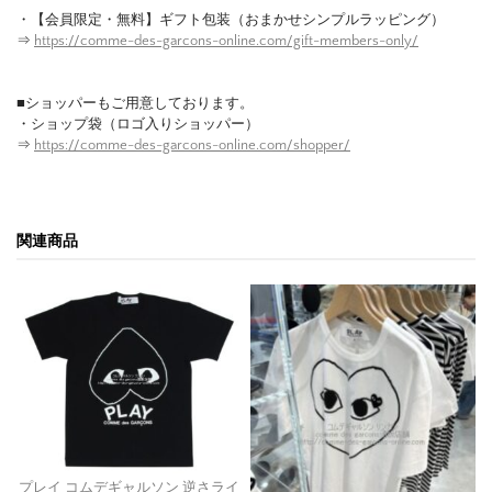
・【会員限定・無料】ギフト包装（おまかせシンプルラッピング）
⇒
https://comme-des-garcons-online.com/gift-members-only/
■ショッパーもご用意しております。
・ショップ袋（ロゴ入りショッパー）
⇒
https://comme-des-garcons-online.com/shopper/
関連商品
プレイ コムデギャルソン 逆さライ