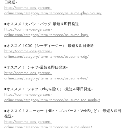
日発送-
https://comme-des-garcons-
online.com/category/item/itemreco/osusume-play-blouse/
■オススメ！カバン・バッグ-最短＆即日発送-
https://comme-des-garcons-
online.com/category/item/itemreco/osusume-bag/
■オススメ！CDG（シーディージー）-最短＆即日発送-
https://comme-des-garcons-
online.com/category/item/itemreco/osusume-cdg/
■オススメ！Tシャツ-最短＆即日発送-
https://comme-des-garcons-
online.com/category/item/itemreco/osusume-tee/
■オススメ！Tシャツ（Playを除く）-最短＆即日発送-
https://comme-des-garcons-
online.com/category/item/itemreco/osusume-tee-noplay/
■オススメ！スニーカー（Nike・コンバース・VANSなど）-最短＆即日
発送-
https://comme-des-garcons-
online.com/category/item/itemreco/osusume-shoes/