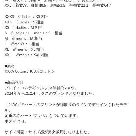
XL：着丈74、身幅111、肩幅51、半袖丈21.5、長袖丈63.5
XXL：着丈77、身幅118.5、肩幅53.5、半袖丈22.2、長袖丈64.7
XXXS ※ladies：XS 相当
XXS ※ladies：S 相当
XS ※ladies：M 相当
S ※ladies：L、men’s：S 相当
M ※men’s：M 相当
L ※men’s：L 相当
XL ※men’s：XL 相当
XXL ※men’s：XXL 相当
■素材
100% Cotton / 100%コットン
■商品説明
プレイ・コムデギャルソン 半袖Tシャツ。
2024年からユニセックスのブランドとなりました。
「PLAY」のハートのプリントが縁取りのラインでデザインされたモデ
ル。
定番の赤ハート ワッペンもついています。
ボディは白。
サイズ展開・サイズ感が男女兼用になりました。