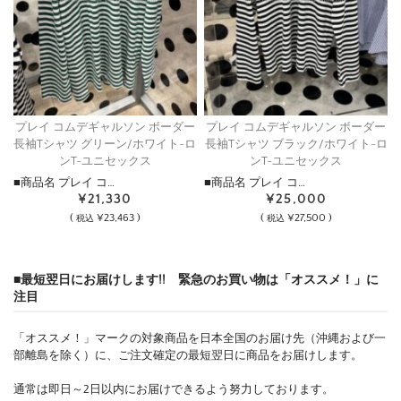
プレイ コムデギャルソン ボーダー
プレイ コムデギャルソン ボーダー
長袖Tシャツ グリーン/ホワイト-ロ
長袖Tシャツ ブラック/ホワイト-ロ
ンT-ユニセックス
ンT-ユニセックス
■商品名 プレイ コ…
■商品名 プレイ コ…
¥21,330
¥25,000
(
¥23,463 )
(
¥27,500 )
税込
税込
■最短翌日にお届けします!! 緊急のお買い物は「オススメ！」に
注目
「オススメ！」マークの対象商品を日本全国のお届け先（沖縄および一
部離島を除く）に、ご注文確定の最短翌日に商品をお届けします。
通常は即日～2日以内にお届けできるよう努力しております。