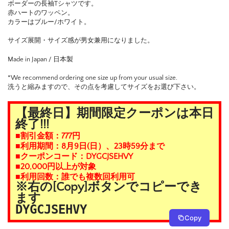
ボーダーの長袖Tシャツです。
赤ハートのワッペン。
カラーはブルー/ホワイト。
サイズ展開・サイズ感が男女兼用になりました。
Made in Japan / 日本製
*We recommend ordering one size up from your usual size.
洗うと縮みますので、その点を考慮してサイズをお選び下さい。
【最終日】期間限定クーポンは本日
終了!!!
■割引金額：777円
■利用期間：8月9日(日）、23時59分まで
■クーポンコード：DYGCJSEHVY
■20,000円以上が対象
■利用回数：誰でも複数回利用可
※右の[Copy]ボタンでコピーでき
ます
DYGCJSEHVY
Copy