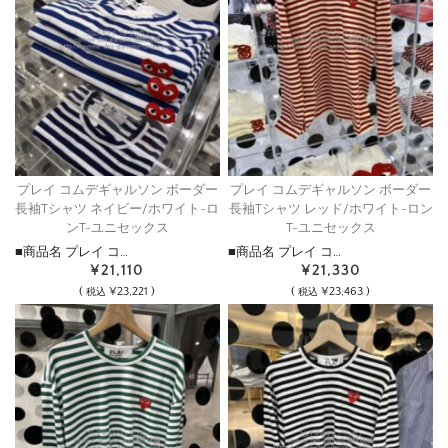
プレイ コムデギャルソン ボーダー
プレイ コムデギャルソン ボーダー
長袖Tシャツ ネイビー/ホワイト-ロ
長袖Tシャツ レッド/ホワイト-ロン
ンT-ユニセックス
T-ユニセックス
■商品名 プレイ コ…
■商品名 プレイ コ…
¥21,110
¥21,330
(
¥23,221 )
(
¥23,463 )
税込
税込