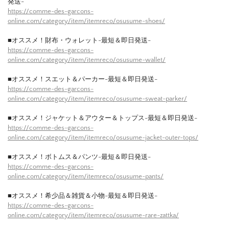
発送-
https://comme-des-garcons-
online.com/category/item/itemreco/osusume-shoes/
■オススメ！財布・ウォレット-最短＆即日発送-
https://comme-des-garcons-
online.com/category/item/itemreco/osusume-wallet/
■オススメ！スエット＆パーカー-最短＆即日発送-
https://comme-des-garcons-
online.com/category/item/itemreco/osusume-sweat-parker/
■オススメ！ジャケット＆アウター＆トップス-最短＆即日発送-
https://comme-des-garcons-
online.com/category/item/itemreco/osusume-jacket-outer-tops/
■オススメ！ボトムス＆パンツ-最短＆即日発送-
https://comme-des-garcons-
online.com/category/item/itemreco/osusume-pants/
■オススメ！希少品＆雑貨＆小物-最短＆即日発送-
https://comme-des-garcons-
online.com/category/item/itemreco/osusume-rare-zattka/