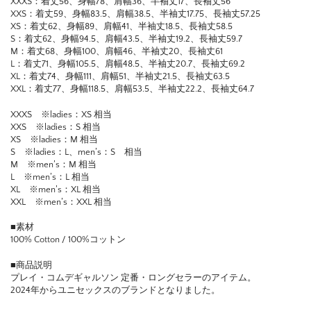
XXXS：着丈56、身幅78、肩幅36、半袖丈17、長袖丈56
XXS：着丈59、身幅83.5、肩幅38.5、半袖丈17.75、長袖丈57.25
XS：着丈62、身幅89、肩幅41、半袖丈18.5、長袖丈58.5
S：着丈62、身幅94.5、肩幅43.5、半袖丈19.2、長袖丈59.7
M：着丈68、身幅100、肩幅46、半袖丈20、長袖丈61
L：着丈71、身幅105.5、肩幅48.5、半袖丈20.7、長袖丈69.2
XL：着丈74、身幅111、肩幅51、半袖丈21.5、長袖丈63.5
XXL：着丈77、身幅118.5、肩幅53.5、半袖丈22.2、長袖丈64.7
XXXS ※ladies：XS 相当
XXS ※ladies：S 相当
XS ※ladies：M 相当
S ※ladies：L、men’s：S 相当
M ※men’s：M 相当
L ※men’s：L 相当
XL ※men’s：XL 相当
XXL ※men’s：XXL 相当
■素材
100% Cotton / 100%コットン
■商品説明
プレイ・コムデギャルソン 定番・ロングセラーのアイテム。
2024年からユニセックスのブランドとなりました。