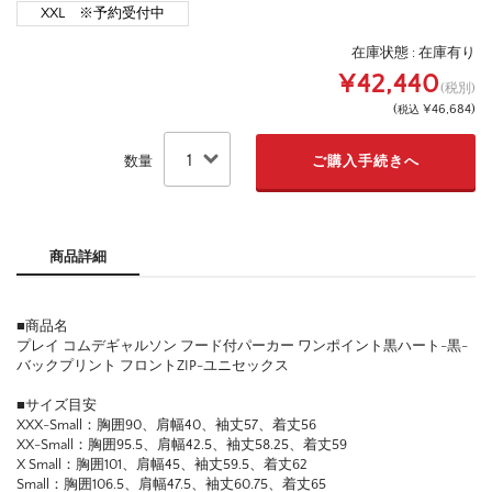
XXL ※予約受付中
在庫状態 :
在庫有り
¥42,440
(税別)
(
¥46,684
)
税込
数量
商品詳細
■商品名
プレイ コムデギャルソン フード付パーカー ワンポイント黒ハート-黒-
バックプリント フロントZIP-ユニセックス
■サイズ目安
XXX-Small：胸囲90、肩幅40、袖丈57、着丈56
XX-Small：胸囲95.5、肩幅42.5、袖丈58.25、着丈59
X Small：胸囲101、肩幅45、袖丈59.5、着丈62
Small：胸囲106.5、肩幅47.5、袖丈60.75、着丈65