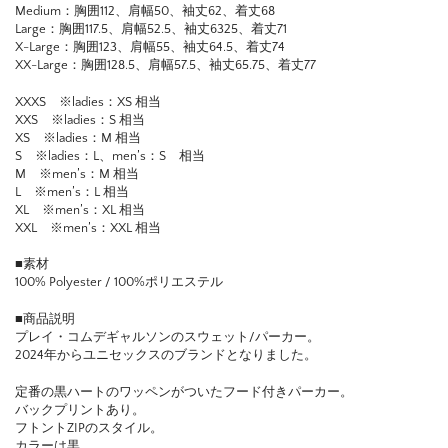
Medium：胸囲112、肩幅50、袖丈62、着丈68
Large：胸囲117.5、肩幅52.5、袖丈6325、着丈71
X-Large：胸囲123、肩幅55、袖丈64.5、着丈74
XX-Large：胸囲128.5、肩幅57.5、袖丈65.75、着丈77
XXXS ※ladies：XS 相当
XXS ※ladies：S 相当
XS ※ladies：M 相当
S ※ladies：L、men’s：S 相当
M ※men’s：M 相当
L ※men’s：L 相当
XL ※men’s：XL 相当
XXL ※men’s：XXL 相当
■素材
100% Polyester / 100%ポリエステル
■商品説明
プレイ・コムデギャルソンのスウェット/パーカー。
2024年からユニセックスのブランドとなりました。
定番の黒ハートのワッペンがついたフード付きパーカー。
バックプリントあり。
フトントZIPのスタイル。
カラーは黒。