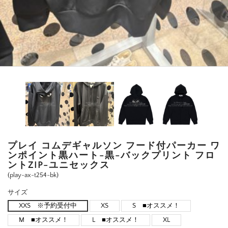
プレイ コムデギャルソン フード付パーカー ワ
ンポイント黒ハート-黒-バックプリント フロ
ントZIP-ユニセックス
(play-ax-t254-bk)
サイズ
XXS ※予約受付中
XS
S ■オススメ！
M ■オススメ！
L ■オススメ！
XL