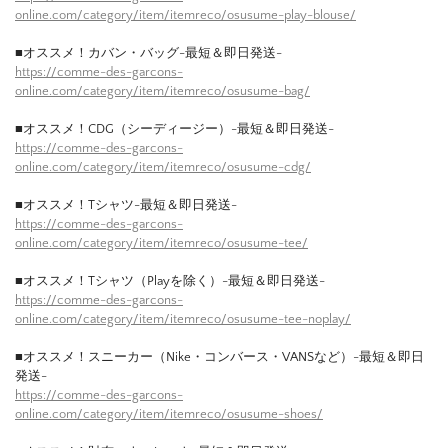
online.com/category/item/itemreco/osusume-play-blouse/
■オススメ！カバン・バッグ-最短＆即日発送-
https://comme-des-garcons-
online.com/category/item/itemreco/osusume-bag/
■オススメ！CDG（シーディージー）-最短＆即日発送-
https://comme-des-garcons-
online.com/category/item/itemreco/osusume-cdg/
■オススメ！Tシャツ-最短＆即日発送-
https://comme-des-garcons-
online.com/category/item/itemreco/osusume-tee/
■オススメ！Tシャツ（Playを除く）-最短＆即日発送-
https://comme-des-garcons-
online.com/category/item/itemreco/osusume-tee-noplay/
■オススメ！スニーカー（Nike・コンバース・VANSなど）-最短＆即日
発送-
https://comme-des-garcons-
online.com/category/item/itemreco/osusume-shoes/