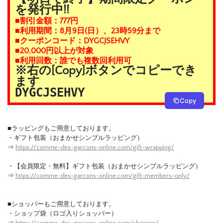
を発行中!!
■割引金額：777円
■利用期間：8月9日(日）、23時59分まで
■クーポンコード：DYGCJSEHVY
■20,000円以上が対象
■利用回数：誰でも複数回利用可
※右の[Copy]ボタンでコピーでき
ます
DYGCJSEHVY
Copy
■ラッピングもご用意しております。
・ギフト包装（おまかせシンプルラッピング）
⇒
https://comme-des-garcons-online.com/gift-wrapping/
・【会員限定・無料】ギフト包装（おまかせシンプルラッピング）
⇒
https://comme-des-garcons-online.com/gift-members-only/
■ショッパーもご用意しております。
・ショップ袋（ロゴ入りショッパー）
⇒
https://comme-des-garcons-online.com/shopper/