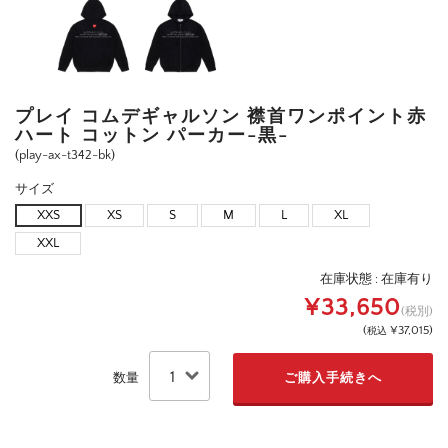
プレイ コムデギャルソン 襟首ワンポイント赤
ハート コットン パーカー-黒-
(play-ax-t342-bk)
サイズ
XXS
XS
S
M
L
XL
XXL
在庫状態 :
在庫有り
¥33,650
(税別)
(
¥37,015
)
税込
数量