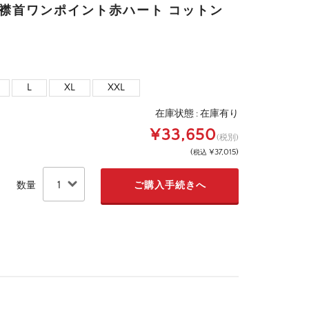
 襟首ワンポイント赤ハート コットン
L
XL
XXL
在庫状態 :
在庫有り
¥33,650
(税別)
(
¥37,015
)
税込
数量