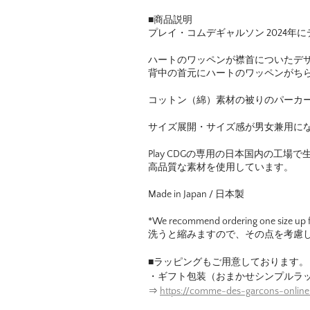
■商品説明
プレイ・コムデギャルソン 2024年
ハートのワッペンが襟首についたデ
背中の首元にハートのワッペンがち
コットン（綿）素材の被りのパーカ
サイズ展開・サイズ感が男女兼用に
Play CDGの専用の日本国内の工場
高品質な素材を使用しています。
Made in Japan / 日本製
*We recommend ordering one size up fr
洗うと縮みますので、その点を考慮
■ラッピングもご用意しております。
・ギフト包装（おまかせシンプルラ
⇒
https://comme-des-garcons-online