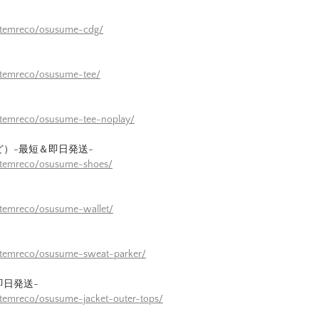
/itemreco/osusume-cdg/
itemreco/osusume-tee/
itemreco/osusume-tee-noplay/
ど）-最短＆即日発送-
/itemreco/osusume-shoes/
itemreco/osusume-wallet/
/itemreco/osusume-sweat-parker/
即日発送-
itemreco/osusume-jacket-outer-tops/