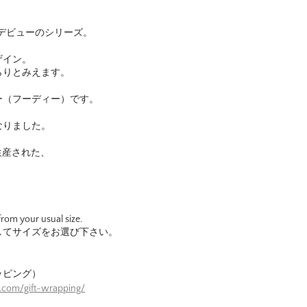
にデビューのシリーズ。
ザイン。
らりとみえます。
ー（フーディー）です。
なりました。
で生産された、
om your usual size.
してサイズをお選び下さい。
ッピング）
.com/gift-wrapping/