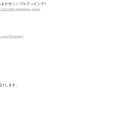
おまかせシンプルラッピング）
e.com/gift-members-only/
）
e.com/shopper/
届けします。