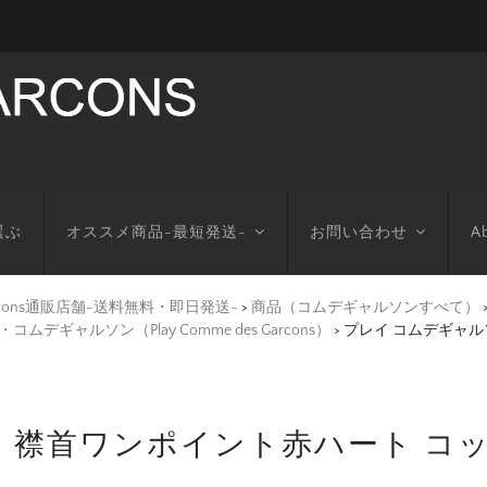
選ぶ
オススメ商品-最短発送-
お問い合わせ
Ab
arcons通販店舗-送料無料・即日発送-
>
商品（コムデギャルソンすべて）
デギャルソン（Play Comme des Garcons）
>
プレイ コムデギャル
 襟首ワンポイント赤ハート コッ