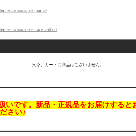
itemreco/osusume-pants/
itemreco/osusume-rare-zattka/
只今、カートに商品はございません。
扱いです。新品・正規品をお届けすると
ださい♪