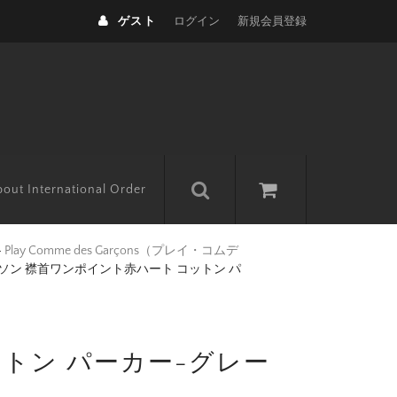
ゲスト
ログイン
新規会員登録
out International Order
>
Play Comme des Garçons（プレイ・コムデ
ソン 襟首ワンポイント赤ハート コットン パ
トン パーカー-グレー