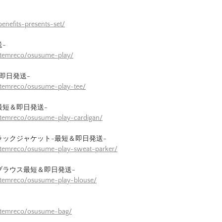
enefits-presents-set/
-
itemreco/osusume-play/
即日発送-
itemreco/osusume-play-tee/
最短＆即日発送-
itemreco/osusume-play-cardigan/
ラックジャケット-最短＆即日発送-
itemreco/osusume-play-sweat-parker/
ブラウス最短＆即日発送-
itemreco/osusume-play-blouse/
/itemreco/osusume-bag/