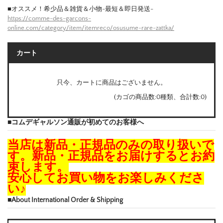
■オススメ！希少品＆雑貨＆小物-最短＆即日発送-
https://comme-des-garcons-
online.com/category/item/itemreco/osusume-rare-zattka/
カート
只今、カートに商品はございません。
(カゴの商品数:0種類、合計数:0)
■コムデギャルソン通販が初めてのお客様へ
当店は新品・正規品のみの取り扱いで
す。新品・正規品をお届けするとお約
束します。
安心してお買い物をお楽しみくださ
い♪
■About International Order & Shipping