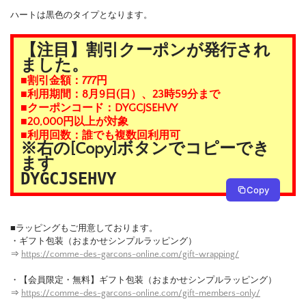
ハートは黒色のタイプとなります。
【注目】割引クーポンが発行され
ました。
■割引金額：777円
■利用期間：8月9日(日）、23時59分まで
■クーポンコード：DYGCJSEHVY
■20,000円以上が対象
■利用回数：誰でも複数回利用可
※右の[Copy]ボタンでコピーでき
ます
DYGCJSEHVY
Copy
■ラッピングもご用意しております。
・ギフト包装（おまかせシンプルラッピング）
⇒
https://comme-des-garcons-online.com/gift-wrapping/
・【会員限定・無料】ギフト包装（おまかせシンプルラッピング）
⇒
https://comme-des-garcons-online.com/gift-members-only/