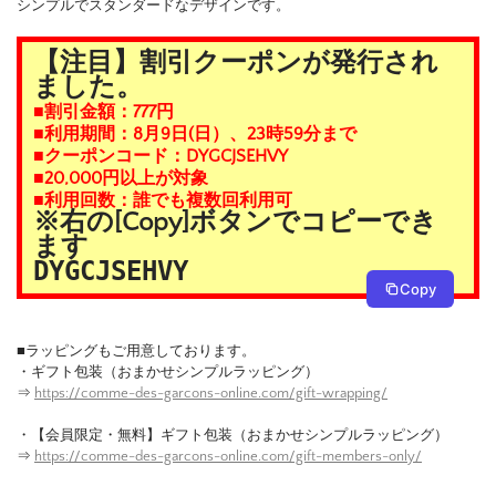
シンプルでスタンダードなデザインです。
【注目】割引クーポンが発行され
ました。
■割引金額：777円
■利用期間：8月9日(日）、23時59分まで
■クーポンコード：DYGCJSEHVY
■20,000円以上が対象
■利用回数：誰でも複数回利用可
※右の[Copy]ボタンでコピーでき
ます
DYGCJSEHVY
Copy
■ラッピングもご用意しております。
・ギフト包装（おまかせシンプルラッピング）
⇒
https://comme-des-garcons-online.com/gift-wrapping/
・【会員限定・無料】ギフト包装（おまかせシンプルラッピング）
⇒
https://comme-des-garcons-online.com/gift-members-only/