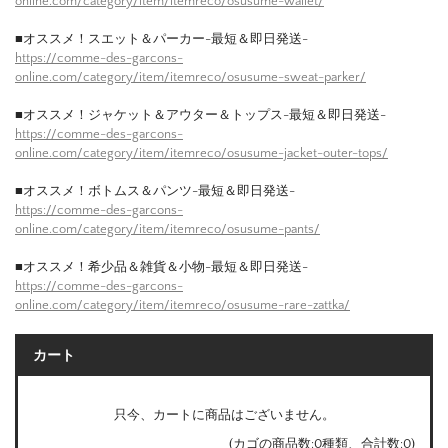
online.com/category/item/itemreco/osusume-wallet/
■オススメ！スエット＆パーカー-最短＆即日発送-
https://comme-des-garcons-
online.com/category/item/itemreco/osusume-sweat-parker/
■オススメ！ジャケット＆アウター＆トップス-最短＆即日発送-
https://comme-des-garcons-
online.com/category/item/itemreco/osusume-jacket-outer-tops/
■オススメ！ボトムス＆パンツ-最短＆即日発送-
https://comme-des-garcons-
online.com/category/item/itemreco/osusume-pants/
■オススメ！希少品＆雑貨＆小物-最短＆即日発送-
https://comme-des-garcons-
online.com/category/item/itemreco/osusume-rare-zattka/
カート
只今、カートに商品はございません。
(カゴの商品数:0種類、合計数:0)