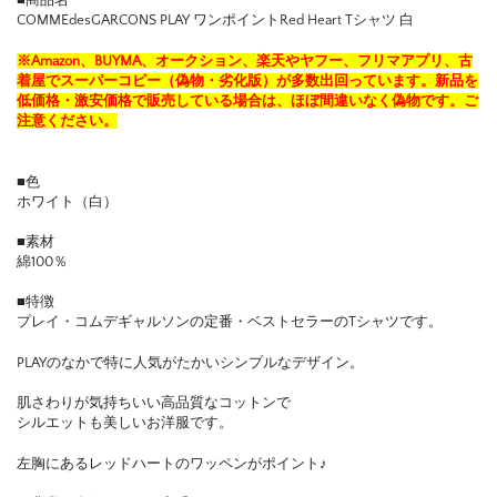
■商品名
COMMEdesGARCONS PLAY ワンポイントRed Heart Tシャツ 白
※Amazon、BUYMA、オークション、楽天やヤフー、フリマアプリ、古
着屋でスーパーコピー（偽物・劣化版）が多数出回っています。新品を
低価格・激安価格で販売している場合は、ほぼ間違いなく偽物です。ご
注意ください。
■色
ホワイト（白）
■素材
綿100％
■特徴
プレイ・コムデギャルソンの定番・ベストセラーのTシャツです。
PLAYのなかで特に人気がたかいシンプルなデザイン。
肌さわりが気持ちいい高品質なコットンで
シルエットも美しいお洋服です。
左胸にあるレッドハートのワッペンがポイント♪