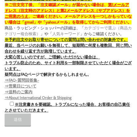
※ご注文完了後、「注文確認メール」が届かない場合は、
第1メールア
ドレス（注文時のアドレス）と第2メールアドレス（サブアドレス）を
ご用意のうえ
、ご連絡ください。メールアドレスを一つしかもっていな
い場合は「gmail」や「yahooメール」を取得してからご利用ください。
商品・ラッピング・ショッパーの詳細は、「
カテゴリーで選ぶ（商品カ
テゴリー複合検索）
」や「
人気キーワード
」からご確認ください。
※予約注文やお取り寄せについての質問は問い合わせの対象外です。
最近、当ページのお願いを無視して、短期間に何度も複数回、同じ問い
合わせを繰り返す方が急増しています。
大変心苦しいのですが、ご理解いただけない場合は、
トラブル防止のため、サイト利用を一部制限させていただく場合がござ
います。
疑問点はFAQページで解決するかもしれません。
⇒FAQ-質問回答集-
⇒営業日について
⇒送料のご案内
⇒About International Order & Shipping
※注意書きを要確認。トラブルになった場合、お客様の自己責任
とさせていただきます。