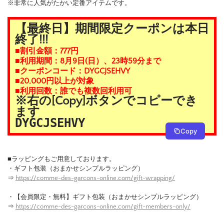
※非常に人気がたかい定番アイテムです。
【最終日】期間限定クーポンは本日
終了!!!
■割引金額：777円
■利用期間：8月9日(日）、23時59分まで
■クーポンコード：DYGCJSEHVY
■20,000円以上が対象
■利用回数：誰でも複数回利用可
※右の[Copy]ボタンでコピーでき
ます
DYGCJSEHVY
Copy
■ラッピングもご用意しております。
・ギフト包装（おまかせシンプルラッピング）
⇒
https://comme-des-garcons-online.com/gift-wrapping/
・【会員限定・無料】ギフト包装（おまかせシンプルラッピング）
⇒
https://comme-des-garcons-online.com/gift-members-only/