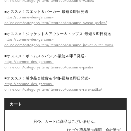
online.com/category/item/itemreco/osusume-wallet/
■オススメ！スエット＆パーカー-最短＆即日発送-
https://comme-des-garcons-
online.com/category/item/itemreco/osusume-sweat-parker/
■オススメ！ジャケット＆アウター＆トップス-最短＆即日発送-
https://comme-des-garcons-
online.com/category/item/itemreco/osusume-jacket-outer-tops/
■オススメ！ボトムス＆パンツ-最短＆即日発送-
https://comme-des-garcons-
online.com/category/item/itemreco/osusume-pants/
■オススメ！希少品＆雑貨＆小物-最短＆即日発送-
https://comme-des-garcons-
online.com/category/item/itemreco/osusume-rare-zattka/
カート
只今、カートに商品はございません。
(カゴの商品数:0種類、合計数:0)