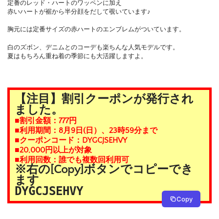
定番のレッド・ハートのワッペンに加え
赤いハートが裾から半分顔をだして覗いています♪
胸元には定番サイズの赤ハートのエンブレムがついています。
白のズボン、デニムとのコーデも楽ちんな人気モデルです。
夏はもちろん重ね着の季節にも大活躍しますよ。
【注目】割引クーポンが発行され
ました。
■割引金額：777円
■利用期間：8月9日(日）、23時59分まで
■クーポンコード：DYGCJSEHVY
■20,000円以上が対象
■利用回数：誰でも複数回利用可
※右の[Copy]ボタンでコピーでき
ます
DYGCJSEHVY
Copy