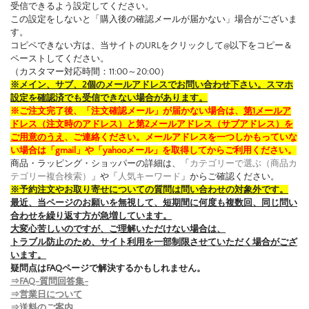
受信できるよう設定してください。
この設定をしないと「購入後の確認メールが届かない」場合がございま
す。
コピペできない方は、当サイトのURLをクリックして@以下をコピー＆
ペーストしてください。
（カスタマー対応時間：11:00～20:00）
※メイン、サブ、2個のメールアドレスでお問い合わせ下さい。スマホ
設定を確認済でも受信できない場合があります。
※ご注文完了後、「注文確認メール」が届かない場合は、
第1メールア
ドレス（注文時のアドレス）と第2メールアドレス（サブアドレス）を
ご用意のうえ
、ご連絡ください。メールアドレスを一つしかもっていな
い場合は「gmail」や「yahooメール」を取得してからご利用ください。
商品・ラッピング・ショッパーの詳細は、「
カテゴリーで選ぶ（商品カ
テゴリー複合検索）
」や「
人気キーワード
」からご確認ください。
※予約注文やお取り寄せについての質問は問い合わせの対象外です。
最近、当ページのお願いを無視して、短期間に何度も複数回、同じ問い
合わせを繰り返す方が急増しています。
大変心苦しいのですが、ご理解いただけない場合は、
トラブル防止のため、サイト利用を一部制限させていただく場合がござ
います。
疑問点はFAQページで解決するかもしれません。
⇒FAQ-質問回答集-
⇒営業日について
⇒送料のご案内