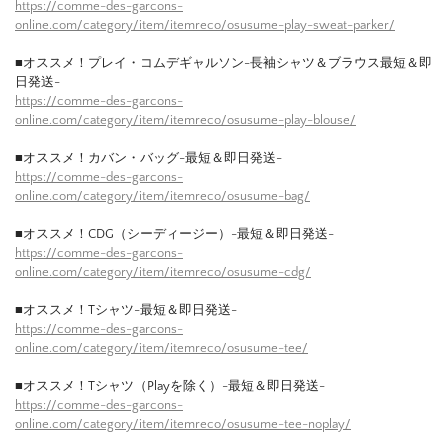
https://comme-des-garcons-
online.com/category/item/itemreco/osusume-play-sweat-parker/
■オススメ！プレイ・コムデギャルソン-長袖シャツ＆ブラウス最短＆即
日発送-
https://comme-des-garcons-
online.com/category/item/itemreco/osusume-play-blouse/
■オススメ！カバン・バッグ-最短＆即日発送-
https://comme-des-garcons-
online.com/category/item/itemreco/osusume-bag/
■オススメ！CDG（シーディージー）-最短＆即日発送-
https://comme-des-garcons-
online.com/category/item/itemreco/osusume-cdg/
■オススメ！Tシャツ-最短＆即日発送-
https://comme-des-garcons-
online.com/category/item/itemreco/osusume-tee/
■オススメ！Tシャツ（Playを除く）-最短＆即日発送-
https://comme-des-garcons-
online.com/category/item/itemreco/osusume-tee-noplay/