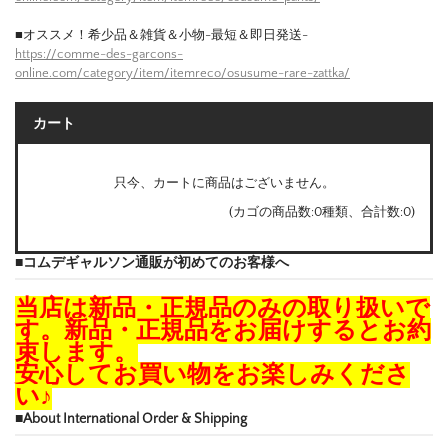
■オススメ！希少品＆雑貨＆小物-最短＆即日発送-
https://comme-des-garcons-
online.com/category/item/itemreco/osusume-rare-zattka/
カート
只今、カートに商品はございません。
(カゴの商品数:0種類、合計数:0)
■コムデギャルソン通販が初めてのお客様へ
当店は新品・正規品のみの取り扱いで
す。新品・正規品をお届けするとお約
束します。
安心してお買い物をお楽しみくださ
い♪
■About International Order & Shipping