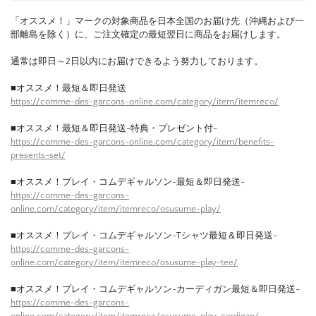
「オススメ！」マークの対象商品を日本全国のお届け先（沖縄および一
部離島を除く）に、ご注文確定の最短翌日に商品をお届けします。
通常は即日～2日以内にお届けできるよう努力しております。
■オススメ！最短＆即日発送
https://comme-des-garcons-online.com/category/item/itemreco/
■オススメ！最短＆即日発送-特典・プレゼント付-
https://comme-des-garcons-online.com/category/item/benefits-
presents-set/
■オススメ！プレイ・コムデギャルソン-最短＆即日発送-
https://comme-des-garcons-
online.com/category/item/itemreco/osusume-play/
■オススメ！プレイ・コムデギャルソン-Tシャツ最短＆即日発送-
https://comme-des-garcons-
online.com/category/item/itemreco/osusume-play-tee/
■オススメ！プレイ・コムデギャルソン-カーディガン最短＆即日発送-
https://comme-des-garcons-
online.com/category/item/itemreco/osusume-play-cardigan/