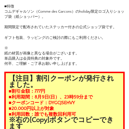
■特徴
コムデギャルソン（Comme des Garcons）のholiday限定ロゴ入りショッ
プ袋（紙ショッパー）。
期間限定で配布されていたステッカー付きの公式ショップ袋です。
ギフト包装、ラッピングのご検討の際にもご利用ください。
※
紙の材質が画像と異なる場合がございます。
単品購入は会員特典の対象外です。
何卒、ご理解・ご了承お願い申し上げます。
【注目】割引クーポンが発行され
ました。
■割引金額：777円
■利用期間：8月9日(日）、23時59分まで
■クーポンコード：DYGCJSEHVY
■20,000円以上が対象
■利用回数：誰でも複数回利用可
※右の[Copy]ボタンでコピーでき
ます