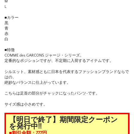
M
L
■カラー
黒
青
赤
白
■特徴
COMME des GARCONS ジャージ・シリーズ。
定番的なポジションですが、不定期に入荷するアイテムです。
シルエット、素材感ともに日本を代表するファッションブランドならで
はの、
絶妙なバランスに仕上がっています。
こちらは足首の部分がチャックになったパンツ-です。
サイズ感は小さめです。
【明日で終了】期間限定クーポン
を発行中!!
■割引金額：777円