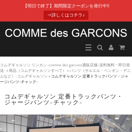
【明日で終了】期間限定クーポンを発行中!!
⇒詳しくはコチラ♪
コムデギャルソン リンカン-comme des garcons通販店舗-送料無料・即日発
送-
>
商品（コムデギャルソンすべて）
>
パンツ（サルエル・ペンギン・デニ
ムなど）-コムデギャルソン
>
コムデギャルソン 定番トラックパンツ・ジャ
ージパンツ-チャック-
コムデギャルソン 定番トラックパンツ・
ジャージパンツ-チャック-