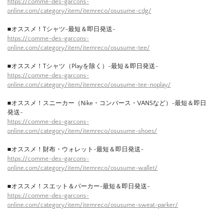
https://comme-des-garcons-
online.com/category/item/itemreco/osusume-cdg/
■オススメ！Tシャツ-最短＆即日発送-
https://comme-des-garcons-
online.com/category/item/itemreco/osusume-tee/
■オススメ！Tシャツ（Playを除く）-最短＆即日発送-
https://comme-des-garcons-
online.com/category/item/itemreco/osusume-tee-noplay/
■オススメ！スニーカー（Nike・コンバース・VANSなど）-最短＆即日
発送-
https://comme-des-garcons-
online.com/category/item/itemreco/osusume-shoes/
■オススメ！財布・ウォレット-最短＆即日発送-
https://comme-des-garcons-
online.com/category/item/itemreco/osusume-wallet/
■オススメ！スエット＆パーカー-最短＆即日発送-
https://comme-des-garcons-
online.com/category/item/itemreco/osusume-sweat-parker/