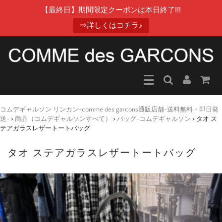
【最終日】期間限定クーポンは本日終了!!!
⇒詳しくはコチラ♪
コムデギャルソン リンカン-comme des garcons通販店舗-送料無料・即日発
送-
>
商品（コムデギャルソンすべて）
>
バッグ-コムデギャルソン
>
タオ ス
テアガラスレザートートバッグ
タオ ステアガラスレザートートバッグ