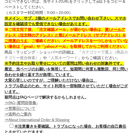
コピペできない方は、当サイトのURLをクリックして@以下をコピー＆
ペーストしてください。
（カスタマー対応時間：11:00～20:00）
※メイン、サブ、2個のメールアドレスでお問い合わせ下さい。スマホ
設定を確認済でも受信できない場合があります。
※ご注文完了後、「注文確認メール」が届かない場合は、
第1メールア
ドレス（注文時のアドレス）と第2メールアドレス（サブアドレス）を
ご用意のうえ
、ご連絡ください。メールアドレスを一つしかもっていな
い場合は「gmail」や「yahooメール」を取得してからご利用ください。
商品・ラッピング・ショッパーの詳細は、「
カテゴリーで選ぶ（商品カ
テゴリー複合検索）
」や「
人気キーワード
」からご確認ください。
※予約注文やお取り寄せについての質問は問い合わせの対象外です。
最近、当ページのお願いを無視して、短期間に何度も複数回、同じ問い
合わせを繰り返す方が急増しています。
大変心苦しいのですが、ご理解いただけない場合は、
トラブル防止のため、サイト利用を一部制限させていただく場合がござ
います。
疑問点はFAQページで解決するかもしれません。
⇒FAQ-質問回答集-
⇒営業日について
⇒送料のご案内
⇒About International Order & Shipping
※注意書きを要確認。トラブルになった場合、お客様の自己責任
とさせていただきます。