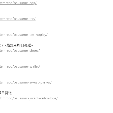
/itemreco/osusume-cdg/
itemreco/osusume-tee/
itemreco/osusume-tee-noplay/
ど）-最短＆即日発送-
/itemreco/osusume-shoes/
itemreco/osusume-wallet/
/itemreco/osusume-sweat-parker/
即日発送-
itemreco/osusume-jacket-outer-tops/