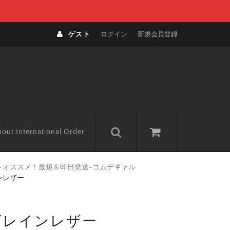
ゲスト
ログイン
新規会員登録
out International Order
>
オススメ！最短＆即日発送-コムデギャル
インレザー
黒-グレインレザー