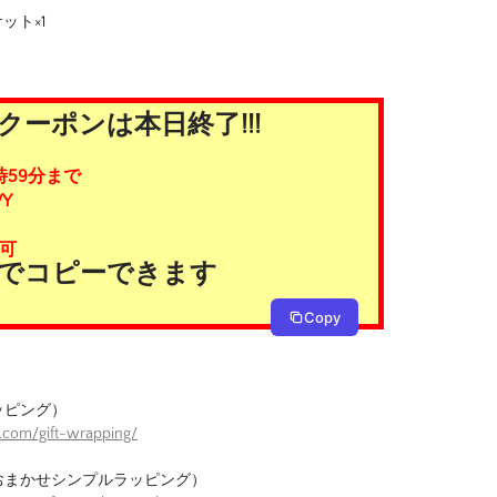
ット×1
ーポンは本日終了!!!
時59分まで
Y
可
タンでコピーできます
Copy
ッピング）
.com/gift-wrapping/
おまかせシンプルラッピング）