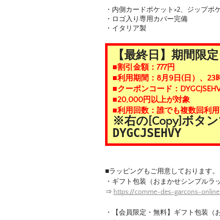
・内側カードポケット×2、ジップポケ
・ロゴ入り専用カバー完備
・イタリア製
【最終日】期間限定ク
■割引金額：777円
■利用期間：8月9日(日）、23
■クーポンコード：DYGCJSEHV
■20,000円以上が対象
■利用回数：誰でも複数回利用
※右の[Copy]ボ
DYGCJSEHVY
■ラッピングもご用意しております。
・ギフト包装（おまかせシンプルラ
⇒
https://comme-des-garcons-online
・【会員限定・無料】ギフト包装（