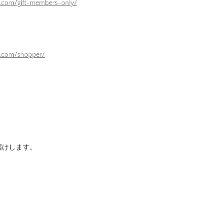
e.com/gift-members-only/
）
e.com/shopper/
届けします。