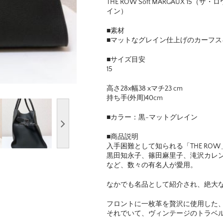
THE ROW Soft MARGAUX 1
イン）
■素材
■マットなグレイン仕上げのカーフスキ
■サイズ目安
15
高さ28x幅38 xマチ23 cm
持ち手(外周)40cm
■カラー：黒-マットグレイン
■商品説明
入手困難として知られる「THE RO
黒田知永子、篠田麻里子、滝沢カレ
など、数々の有名人が愛用。
なかでも名品として紹介され、絶大な人気
フロントに一枚革を贅沢に使用した
それでいて、ヴィンテージのトラベ