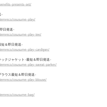
enefits-presents-set/
-
itemreco/osusume-play/
即日発送-
itemreco/osusume-play-tee/
最短＆即日発送-
itemreco/osusume-play-cardigan/
ラックジャケット-最短＆即日発送-
itemreco/osusume-play-sweat-parker/
ブラウス最短＆即日発送-
itemreco/osusume-play-blouse/
/itemreco/osusume-bag/