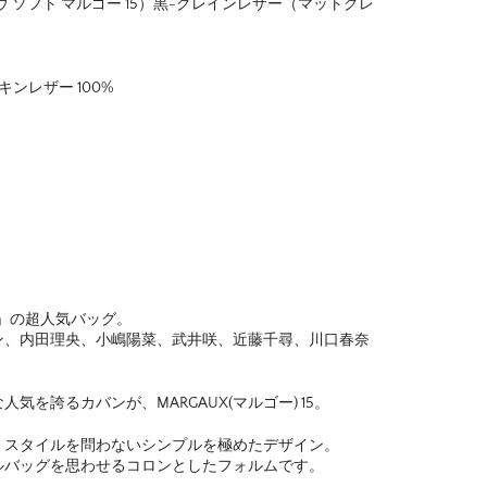
5（ザ・ロウ ソフト マルゴー 15）黒-グレインレザー（マットグレ
ンレザー 100%
W」の超人気バッグ。
ン、内田理央、小嶋陽菜、武井咲、近藤千尋、川口春奈
を誇るカバンが、MARGAUX(マルゴー) 15。
、スタイルを問わないシンプルを極めたデザイン。
ルバッグを思わせるコロンとしたフォルムです。