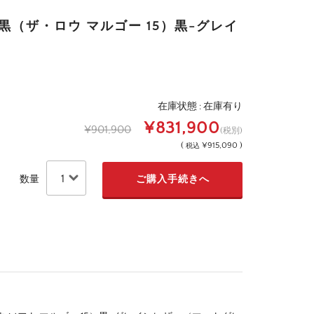
 15 黒（ザ・ロウ マルゴー 15）黒-グレイ
在庫状態 : 在庫有り
¥831,900
¥901,900
(税別)
(
¥915,090 )
税込
数量