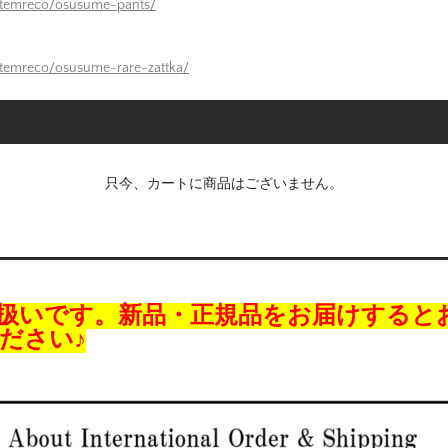
itemreco/osusume-pants/
itemreco/osusume-rare-zattka/
只今、カートに商品はございません。
扱いです。新品・正規品をお届けすると
ださい♪