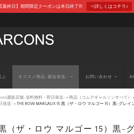
【最終日】期間限定クーポンは本日終了!!!
⇒詳しくはコチラ♪
選ぶ
オススメ商品-最短発送-
お問い合わせ
Ab
arcons通販店舗-送料無料・即日発送-
>
商品（コムデギャルソンすべて）
日発送-
>
THE ROW MARGAUX 15 黒（ザ・ロウ マルゴー 15）黒-グレ
 15 黒（ザ・ロウ マルゴー 15）