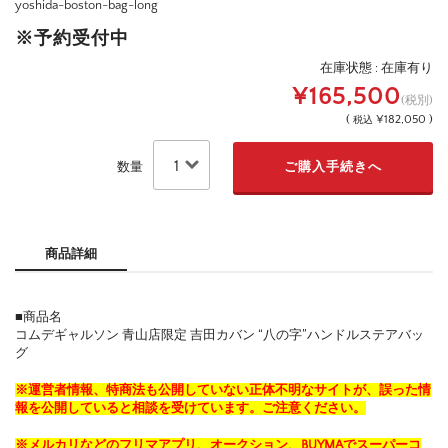
yoshida-boston-bag-long
※予約受付中
在庫状態 : 在庫有り
¥165,500
(税別)
(
¥182,050 )
税込
数量
商品詳細
■商品名
コムデギャルソン 青山店限定 吉田カバン “八の字”ハンドルステアバッ
グ
※運営者情報、特商法も公開していない正体不明なサイトが、誤った情
報を公開していると相談を受けています。ご注意ください。
※メルカリなどのフリマアプリ、オークション、BUYMAでスーパーコ