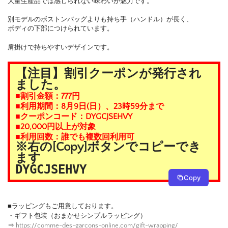
大量生産品では感じられない味わいが魅力です。
別モデルのボストンバッグよりも持ち手（ハンドル）が長く、
ボディの下部につけられています。
肩掛けで持ちやすいデザインです。
【注目】割引クーポンが発行され
ました。
■割引金額：777円
■利用期間：8月9日(日）、23時59分まで
■クーポンコード：DYGCJSEHVY
■20,000円以上が対象
■利用回数：誰でも複数回利用可
※右の[Copy]ボタンでコピーでき
ます
DYGCJSEHVY
Copy
■ラッピングもご用意しております。
・ギフト包装（おまかせシンプルラッピング）
⇒
https://comme-des-garcons-online.com/gift-wrapping/