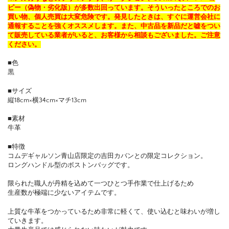
ピー（偽物・劣化版）が多数出回っています。そういったところでのお
買い物、個人売買は大変危険です。発見したときは、すぐに運営会社に
通報することを強くオススメします。また、中古品を新品だと嘘をつい
て販売している業者がいると、お客様から相談もございました。ご注意
ください。
■色
黒
■サイズ
縦18cm×横34cm×マチ13cm
■素材
牛革
■特徴
コムデギャルソン青山店限定の吉田カバンとの限定コレクション。
ロングハンドル型のボストンバッグです。
限られた職人が丹精を込めて一つひとつ手作業で仕上げるため
生産数が極端に少ないアイテムです。
上質な牛革をつかっているため非常に軽くて、使い込むと味わいが増し
ていきます。