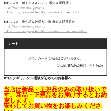
■オススメ！ボトムス＆パンツ-最短＆即日発送-
https://comme-des-garcons-
online.com/category/item/itemreco/osusume-pants/
■オススメ！希少品＆雑貨＆小物-最短＆即日発送-
https://comme-des-garcons-
online.com/category/item/itemreco/osusume-rare-zattka/
カート
只今、カートに商品はございません。
(カゴの商品数:0種類、合計数:0)
■コムデギャルソン通販が初めてのお客様へ
当店は新品・正規品のみの取り扱いで
す。新品・正規品をお届けするとお約
束します。
安心してお買い物をお楽しみくださ