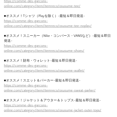
https://comme-des-garcons-
online.com/category/item/itemreco/osusume-tee/
■オススメ！Tシャツ（Playを除く）-最短＆即日発送-
https://comme-des-garcons-
online.com/category/item/itemreco/osusume-tee-noplay/
■オススメ！スニーカー（Nike・コンバース・VANSなど）-最短＆即日
発送-
https://comme-des-garcons-
online.com/category/item/itemreco/osusume-shoes/
■オススメ！財布・ウォレット-最短＆即日発送-
https://comme-des-garcons-
online.com/category/item/itemreco/osusume-wallet/
■オススメ！スエット＆パーカー-最短＆即日発送-
https://comme-des-garcons-
online.com/category/item/itemreco/osusume-sweat-parker/
■オススメ！ジャケット＆アウター＆トップス-最短＆即日発送-
https://comme-des-garcons-
online.com/category/item/itemreco/osusume-jacket-outer-tops/