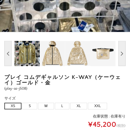
プレイ コムデギャルソン K-WAY（ケーウェ
イ）ゴールド・金
(play-az-j508)
サイズ
XS
S
M
L
XL
XXL
在庫状態 :
在庫有り
¥45,200
(税別)