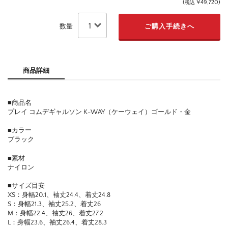
(
¥49,720
)
税込
数量
商品詳細
■商品名
プレイ コムデギャルソン K-WAY（ケーウェイ）ゴールド・金
■カラー
ブラック
■素材
ナイロン
■サイズ目安
XS：身幅20.1、袖丈24.4、着丈24.8
S：身幅21.3、袖丈25.2、着丈26
M：身幅22.4、袖丈26、着丈27.2
L：身幅23.6、袖丈26.4、着丈28.3