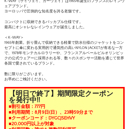
K-WAY（ケイウェイ、カーウェイ）は1965年誕生のフランスのレインウ
ェアブランド。
ヨーロッパで圧倒的な知名度を誇る老舗です。
コンパクトに収納できるパッカブル仕様です。
最高にオシャレなレインウェアが誕生しました。
＜K-WAY＞
1965年創業。折り畳んで収納できる軽量で防水仕様のジャケットをコン
セプトに傘に変わる実用的で通気性の高いNYLON JACKETが有名な一方
で、1978年モンテカルロラリーや、フランスアルベールビルオリンピッ
クの公式ウェアーに採用される等、数々のスポンサー活動を通じて世界
各国で愛されているブランド。
数に限りがございます。
お早めにご検討ください。
【明日で終了】期間限定クーポン
を発行中!!
■割引金額：777円
■利用期間：8月9日(日）、23時59分まで
■クーポンコード：DYGCJSEHVY
■20,000円以上が対象