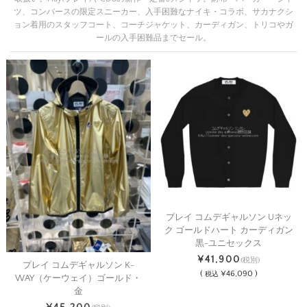
ツ、コンバースの限定スニーカー、入手困難なナイキ・コラボ、サカナクシ
ョン着用のスタッフコート、コーチジャケット、カーディガン、トリコやガ
ールの入手困難品までセール。
プレイ コムデギャルソン Uネッ
ク ゴールドハート カーディガン
黒-ユニセックス
¥41,900
(税別)
プレイ コムデギャルソン K-
(
¥46,090 )
税込
WAY（ケーウェイ）ゴールド・
金