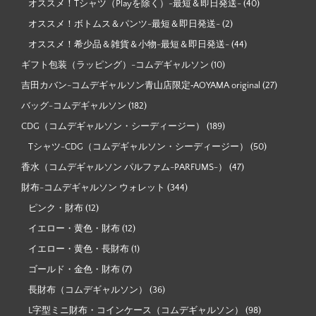
オススメ！Tシャツ（Playを除く）-最短＆即日発送-
(40)
オススメ！ボトムス＆パンツ-最短＆即日発送-
(2)
オススメ！希少品＆雑貨＆小物-最短＆即日発送-
(44)
ギフト包装（ラッピング）-コムデギャルソン
(10)
吉田カバン-コムデギャルソン青山店限定‐AOYAMA original
(27)
バッグ-コムデギャルソン
(182)
CDG（コムデギャルソン・シーディージー）
(189)
Tシャツ-CDG（コムデギャルソン・シーディージー）
(50)
香水（コムデギャルソン パルファム-PARFUMS-）
(47)
財布-コムデギャルソン ウォレット
(344)
ピンク・財布
(12)
イエロー・黄色・財布
(12)
イエロー・黄色・長財布
(1)
ゴールド・金色・財布
(7)
長財布（コムデギャルソン）
(36)
L字型ミニ財布・コインケース（コムデギャルソン）
(98)