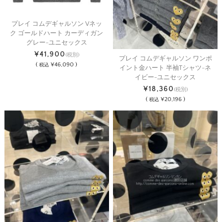
プレイ コムデギャルソン Vネッ
ク ゴールドハート カーディガン
グレー-ユニセックス
¥41,900
(税別)
プレイ コムデギャルソン ワンポ
(
¥46,090 )
税込
イント金ハート 半袖Tシャツ-ネ
イビー-ユニセックス
¥18,360
(税別)
(
¥20,196 )
税込