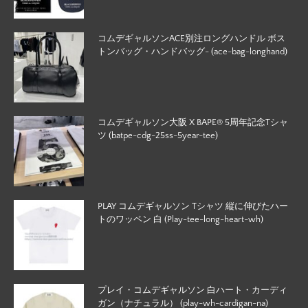
コムデギャルソンACE別注ロングハンドル ボス
トンバッグ・ハンドバッグ- (ace-bag-longhand)
コムデギャルソン大阪 X BAPE®︎ 5周年記念Tシャ
ツ (batpe-cdg-25ss-5year-tee)
PLAY コムデギャルソン Tシャツ 縦に伸びたハー
トのワッペン 白 (Play-tee-long-heart-wh)
プレイ・コムデギャルソン 白ハート・カーディ
ガン（ナチュラル） (play-wh-cardigan-na)