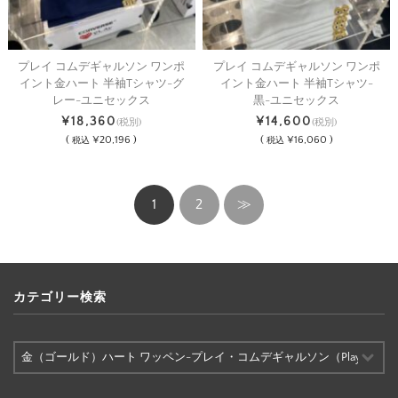
プレイ コムデギャルソン ワンポ
プレイ コムデギャルソン ワンポ
イント金ハート 半袖Tシャツ-グ
イント金ハート 半袖Tシャツ-
レー-ユニセックス
黒-ユニセックス
¥18,360
¥14,600
(税別)
(税別)
(
¥20,196 )
(
¥16,060 )
税込
税込
1
2
≫
カテゴリー検索
カ
テ
ゴ