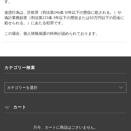
す。
迷惑行為は、詐欺罪（刑法第246条 10年以下の懲役に処される。）や
偽計業務妨害（刑法第233条 3年以下の懲役または50万円以下の罰金に
処せられる。）にあたる犯罪です。
この場合、個人情報保護の特例が認められております。
カテゴリー検索
カ
テ
ゴ
リ
ー
カート
検
索
只今、カートに商品はございません。