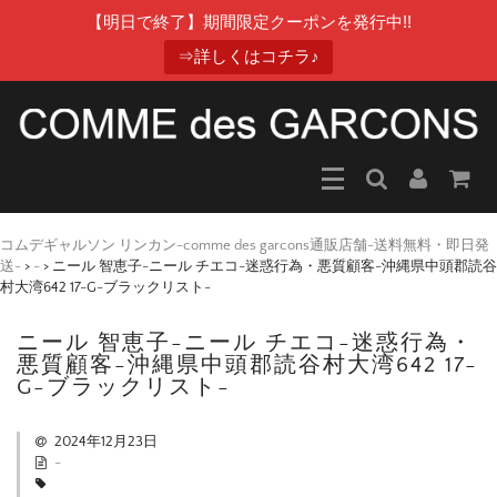
【明日で終了】期間限定クーポンを発行中!!
⇒詳しくはコチラ♪
コムデギャルソン リンカン-comme des garcons通販店舗-送料無料・即日発
送-
>
-
>
ニール 智恵子-ニール チエコ-迷惑行為・悪質顧客-沖縄県中頭郡読谷
村大湾642 17-G-ブラックリスト-
ニール 智恵子-ニール チエコ-迷惑行為・
悪質顧客-沖縄県中頭郡読谷村大湾642 17-
G-ブラックリスト-
2024年12月23日
-