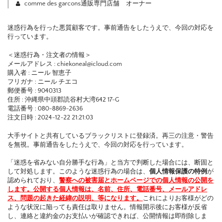
comme des garcons通販専門店舗 オーナー
迷惑行為を行った悪質顧客です。事前通告をしたうえで、今回の対応を
行っています。
＜迷惑行為・注文者の情報＞
メールアドレス : chiekoneal@icloud.com
購入者 : ニール 智恵子
フリガナ : ニール チエコ
郵便番号 : 9040313
住所 : 沖縄県中頭郡読谷村大湾642 17-G
電話番号 : 080-8869-2636
注文日時 : 2024-12-22 21:21:03
大手サイトと共有しているブラックリストに登録済。再三の注意・警告
を無視。事前通告をしたうえで、今回の対応を行っています。
「迷惑を省みない自分勝手な行為」と当方で判断した場合には、断固と
して対処します。このような迷惑行為の場合は、
個人情報保護の特例
が
認められており、
警察への被害届とホームページでの個人情報の公開を
します。公開する個人情報は、名前、住所、電話番号、メールアドレ
ス、問題の起きた経緯の説明、等になります。
これによりお客様がどの
ような状況に陥っても責任は取りません。情報開示後にお客様が反省
し、連絡と違約金のお支払いが確認できれば、公開情報は即削除しま