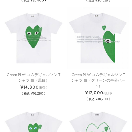
(
¥26,400 )
(
¥20,559 )
税込
税込
Green PLAY コムデギャルソン T
Green PLAY コムデギャルソン T
シャツ 白（黒目）
シャツ 白（グリーンの半分ハー
ト）
¥14,800
(税別)
¥17,000
(
¥16,280 )
(税別)
税込
(
¥18,700 )
税込