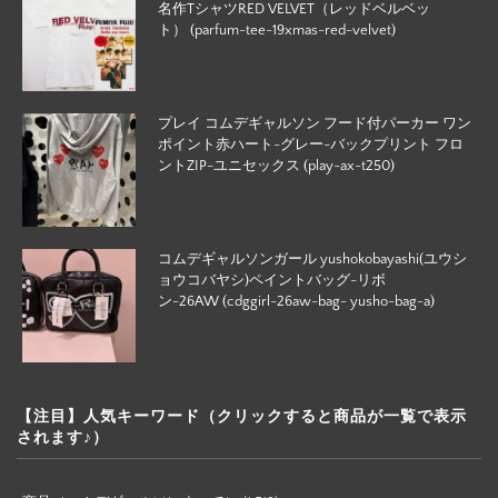
名作TシャツRED VELVET（レッドベルベッ
ト） (parfum-tee-19xmas-red-velvet)
プレイ コムデギャルソン フード付パーカー ワン
ポイント赤ハート-グレー-バックプリント フロ
ントZIP-ユニセックス (play-ax-t250)
コムデギャルソンガール yushokobayashi(ユウシ
ョウコバヤシ)ペイントバッグ-リボ
ン-26AW (cdggirl-26aw-bag- yusho-bag-a)
【注目】人気キーワード（クリックすると商品が一覧で表示
されます♪）