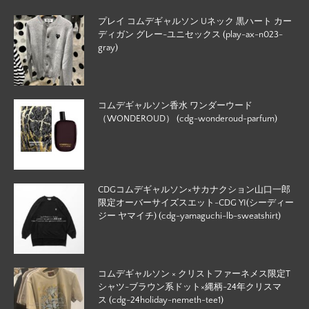
プレイ コムデギャルソン Uネック 黒ハート カー
ディガン グレー-ユニセックス (play-ax-n023-
gray)
コムデギャルソン香水 ワンダーウード
（WONDEROUD） (cdg-wonderoud-parfum)
CDGコムデギャルソン×サカナクション山口一郎
限定オーバーサイズスエット-CDG YI(シーディー
ジー ヤマイチ) (cdg-yamaguchi-lb-sweatshirt)
コムデギャルソン × クリストファーネメス限定T
シャツ-ブラウン系ドット×縄柄-24年クリスマ
ス (cdg-24holiday-nemeth-tee1)