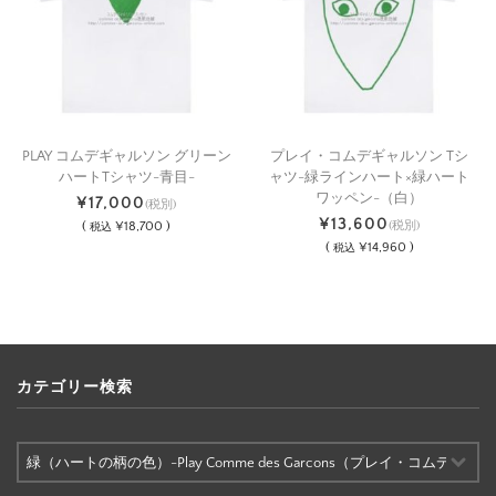
PLAY コムデギャルソン グリーン
プレイ・コムデギャルソン Tシ
ハートTシャツ-青目-
ャツ-緑ラインハート×緑ハート
ワッペン-（白）
¥17,000
(税別)
¥13,600
(
¥18,700 )
(税別)
税込
(
¥14,960 )
税込
カテゴリー検索
カ
テ
ゴ