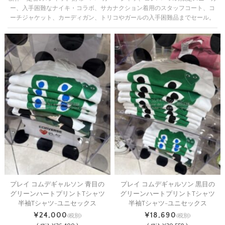
ー、入手困難なナイキ・コラボ、サカナクション着用のスタッフコート、コ
ーチジャケット、カーディガン、トリコやガールの入手困難品までセール。
プレイ コムデギャルソン 青目の
プレイ コムデギャルソン 黒目の
グリーンハートプリントTシャツ
グリーンハートプリントTシャツ
半袖Tシャツ-ユニセックス
半袖Tシャツ-ユニセックス
¥24,000
¥18,690
(税別)
(税別)