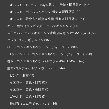
オススメ！Tシャツ（Playを除く）-最短＆即日発送-
(40)
オススメ！ボトムス＆パンツ-最短＆即日発送-
(2)
オススメ！希少品＆雑貨＆小物-最短＆即日発送-
(44)
ギフト包装（ラッピング）-コムデギャルソン
(10)
吉田カバン-コムデギャルソン青山店限定‐AOYAMA original
(27)
バッグ-コムデギャルソン
(182)
CDG（コムデギャルソン・シーディージー）
(189)
Tシャツ-CDG（コムデギャルソン・シーディージー）
(50)
香水（コムデギャルソン パルファム-PARFUMS-）
(47)
財布-コムデギャルソン ウォレット
(344)
ピンク・財布
(12)
イエロー・黄色・財布
(12)
イエロー・黄色・長財布
(1)
ゴールド・金色・財布
(7)
長財布（コムデギャルソン）
(36)