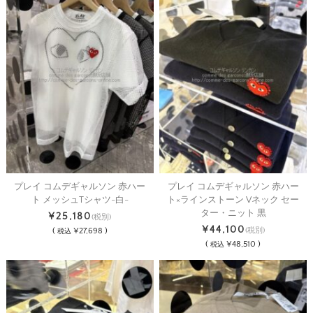
プレイ コムデギャルソン 赤ハー
プレイ コムデギャルソン 赤ハー
ト メッシュTシャツ-白-
ト×ラインストーン Vネック セー
ター・ニット 黒
¥25,180
(税別)
¥44,100
(
¥27,698 )
(税別)
税込
(
¥48,510 )
税込