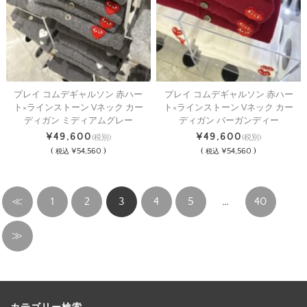
プレイ コムデギャルソン 赤ハー
プレイ コムデギャルソン 赤ハー
ト×ラインストーン Vネック カー
ト×ラインストーン Vネック カー
ディガン ミディアムグレー
ディガン バーガンディー
¥49,600
¥49,600
(税別)
(税別)
(
¥54,560 )
(
¥54,560 )
税込
税込
≪
1
2
3
4
5
…
40
≫