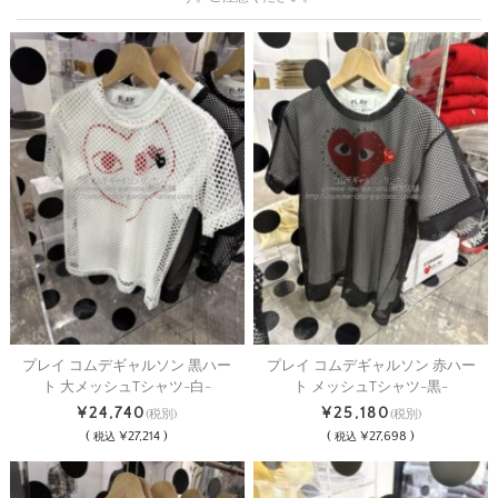
プレイ コムデギャルソン 黒ハー
プレイ コムデギャルソン 赤ハー
ト 大メッシュTシャツ-白-
ト メッシュTシャツ-黒-
¥24,740
¥25,180
(税別)
(税別)
(
¥27,214 )
(
¥27,698 )
税込
税込