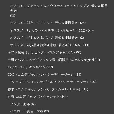
オススメ！ジャケット＆アウター＆コート＆トップス-最短＆即日
発送-
(18)
オススメ！財布・ウォレット-最短＆即日発送-
(24)
オススメ！Tシャツ（Playを除く）-最短＆即日発送-
(40)
オススメ！ボトムス＆パンツ-最短＆即日発送-
(2)
オススメ！希少品＆雑貨＆小物-最短＆即日発送-
(44)
ギフト包装（ラッピング）-コムデギャルソン
(10)
吉田カバン-コムデギャルソン青山店限定‐AOYAMA original
(27)
バッグ-コムデギャルソン
(182)
CDG（コムデギャルソン・シーディージー）
(189)
Tシャツ-CDG（コムデギャルソン・シーディージー）
(50)
香水（コムデギャルソン パルファム-PARFUMS-）
(47)
財布-コムデギャルソン ウォレット
(344)
ピンク・財布
(12)
イエロー・黄色・財布
(12)