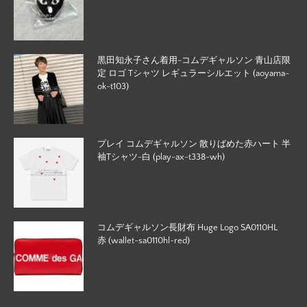
黒田知永子さん着用-コムデギャルソン 青山店限
定 ロゴ Tシャツ レギュラーシルエット (aoyama-
ok-t103)
プレイ コムデギャルソン 散りばめた赤ハート 半
袖Tシャツ-白 (play-ax-t338-wh)
コムデギャルソン長財布 Huge Logo SA0110HL
赤 (wallet-sa0110hl-red)