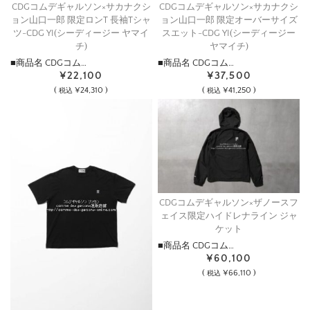
CDGコムデギャルソン×サカナクシ
CDGコムデギャルソン×サカナクシ
ョン山口一郎 限定ロンT 長袖Tシャ
ョン山口一郎 限定オーバーサイズ
ツ-CDG YI(シーディージー ヤマイ
スエット-CDG YI(シーディージー
チ)
ヤマイチ)
■商品名 CDGコム…
■商品名 CDGコム…
¥22,100
¥37,500
(
¥24,310 )
(
¥41,250 )
税込
税込
CDGコムデギャルソン×ザノースフ
ェイス限定ハイドレナライン ジャ
ケット
■商品名 CDGコム…
¥60,100
(
¥66,110 )
税込