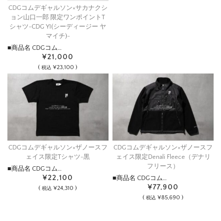
CDGコムデギャルソン×サカナクシ
ョン山口一郎 限定ワンポイントT
シャツ-CDG YI(シーディージー ヤ
マイチ)-
■商品名 CDGコム…
¥21,000
(
¥23,100 )
税込
CDGコムデギャルソン×ザノースフ
CDGコムデギャルソン×ザノースフ
ェイス限定Tシャツ-黒
ェイス限定Denali Fleece（デナリ
フリース）
■商品名 CDGコム…
¥22,100
■商品名 CDGコム…
¥77,900
(
¥24,310 )
税込
(
¥85,690 )
税込