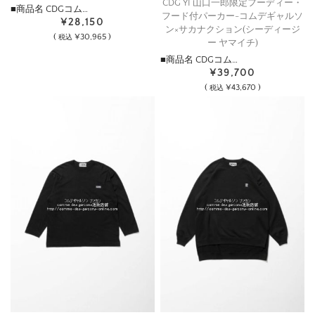
CDG YI 山口一郎限定フーディー・
■商品名 CDGコム…
フード付パーカー-コムデギャルソ
¥28,150
ン×サカナクション(シーディージ
(
¥30,965 )
税込
ー ヤマイチ)
■商品名 CDGコム…
¥39,700
(
¥43,670 )
税込