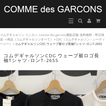
コムデギャルソン リンカン-comme des garcons通販店舗-送料無料・即日発
送-
>
商品（コムデギャルソンすべて）
>
CDG（コムデギャルソン・シーディ
ージー）
>
コムデギャルソンCDG ウェーブ裾ロゴ長袖Tシャツ-ロンT-26SS
コムデギャルソンCDG ウェーブ裾ロゴ長
袖Tシャツ-ロンT-26SS