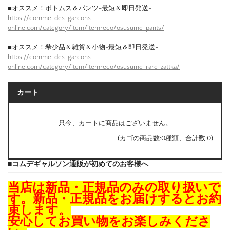
■オススメ！ボトムス＆パンツ-最短＆即日発送-
https://comme-des-garcons-
online.com/category/item/itemreco/osusume-pants/
■オススメ！希少品＆雑貨＆小物-最短＆即日発送-
https://comme-des-garcons-
online.com/category/item/itemreco/osusume-rare-zattka/
カート
只今、カートに商品はございません。
(カゴの商品数:0種類、合計数:0)
■コムデギャルソン通販が初めてのお客様へ
当店は新品・正規品のみの取り扱いで
す。新品・正規品をお届けするとお約
束します。
安心してお買い物をお楽しみくださ