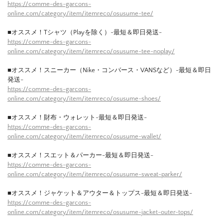
https://comme-des-garcons-
online.com/category/item/itemreco/osusume-tee/
■オススメ！Tシャツ（Playを除く）-最短＆即日発送-
https://comme-des-garcons-
online.com/category/item/itemreco/osusume-tee-noplay/
■オススメ！スニーカー（Nike・コンバース・VANSなど）-最短＆即日
発送-
https://comme-des-garcons-
online.com/category/item/itemreco/osusume-shoes/
■オススメ！財布・ウォレット-最短＆即日発送-
https://comme-des-garcons-
online.com/category/item/itemreco/osusume-wallet/
■オススメ！スエット＆パーカー-最短＆即日発送-
https://comme-des-garcons-
online.com/category/item/itemreco/osusume-sweat-parker/
■オススメ！ジャケット＆アウター＆トップス-最短＆即日発送-
https://comme-des-garcons-
online.com/category/item/itemreco/osusume-jacket-outer-tops/