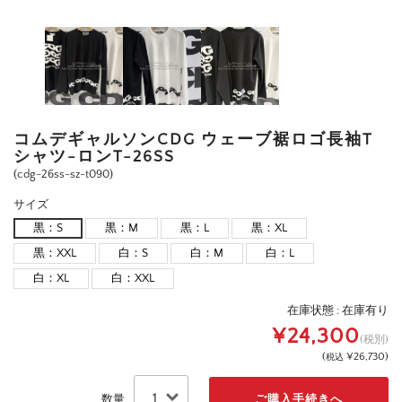
コムデギャルソンCDG ウェーブ裾ロゴ長袖T
シャツ-ロンT-26SS
(cdg-26ss-sz-t090)
サイズ
黒：S
黒：M
黒：L
黒：XL
黒：XXL
白：S
白：M
白：L
白：XL
白：XXL
在庫状態 :
在庫有り
¥24,300
(税別)
(
¥26,730
)
税込
数量