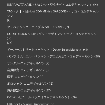
JUNYA WATANABE（ジュンヤ・ワタナベ・コムデギャルソン）
(14)
TAO（タオ・旧tricot COMME des GARÇONS-トリコ・コムデギャル
ソン）
(7)
ア・ベイシング・エイプ-A BATHING APE-
(17)
GOOD DESIGN SHOP（グッドデザインショップ・コムデギャルソ
ン）
(26)
ドーバーストリートマーケット（Dover Street Market）
(41)
パンツ（サルエル・ペンギン・デニムなど）-コムデギャルソン
(20)
サンダル-コムデギャルソン
(2)
会員限定-コムデギャルソン
(1)
帽子-コムデギャルソン
(11)
ポロシャツ-コムデギャルソン
(12)
海外限定-コムデギャルソン
(37)
PVC-PU-ビニールバッグ（コムデギャルソン）
(26)
CDG Shirt x Sunspel Underwear
(19)