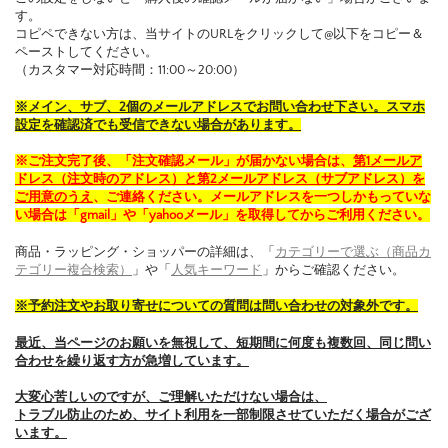
す。
コピペできない方は、当サイトのURLをクリックして@以下をコピー＆
ペーストしてください。
（カスタマー対応時間：11:00～20:00）
※メイン、サブ、2個のメールアドレスでお問い合わせ下さい。スマホ
設定を確認済でも受信できない場合があります。
※ご注文完了後、「注文確認メール」が届かない場合は、
第1メールア
ドレス（注文時のアドレス）と第2メールアドレス（サブアドレス）を
ご用意のうえ
、ご連絡ください。メールアドレスを一つしかもっていな
い場合は「gmail」や「yahooメール」を取得してからご利用ください。
商品・ラッピング・ショッパーの詳細は、「
カテゴリーで選ぶ（商品カ
テゴリー複合検索）
」や「
人気キーワード
」からご確認ください。
※予約注文やお取り寄せについての質問は問い合わせの対象外です。
最近、当ページのお願いを無視して、短期間に何度も複数回、同じ問い
合わせを繰り返す方が急増しています。
大変心苦しいのですが、ご理解いただけない場合は、
トラブル防止のため、サイト利用を一部制限させていただく場合がござ
います。