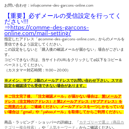
お問い合わせ：info@comme-des-garcons-online.com
【重要】必ずメールの受信設定を行ってく
ださい!!!
⇒
https://comme-des-garcons-
online.com/mail-setting/
指定したアドレス「@comme-des-garcons-online.com」からのメールを
受信できるよう設定してください。
この設定をしないと「購入後の確認メールが届かない」場合がございま
す。
コピペできない方は、当サイトのURLをクリックして@以下をコピー＆
ペーストしてください。
（カスタマー対応時間：11:00～20:00）
※メイン、サブ、2個のメールアドレスでお問い合わせ下さい。スマホ
設定を確認済でも受信できない場合があります。
※ご注文完了後、「注文確認メール」が届かない場合は、
第1メールア
ドレス（注文時のアドレス）と第2メールアドレス（サブアドレス）を
ご用意のうえ
、ご連絡ください。メールアドレスを一つしかもっていな
い場合は「gmail」や「yahooメール」を取得してからご利用ください。
商品・ラッピング・ショッパーの詳細は、「
カテゴリーで選ぶ（商品カ
テゴリー複合検索）
」や「
人気キーワード
」からご確認ください。