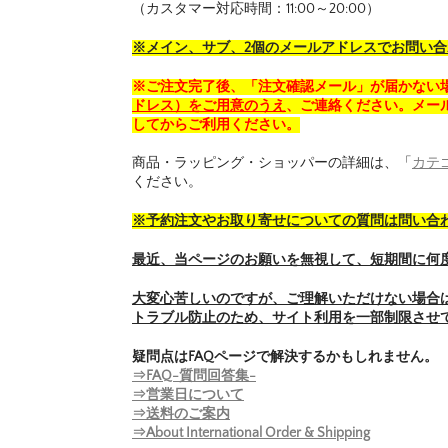
（カスタマー対応時間：11:00～20:00）
※メイン、サブ、2個のメールアドレスでお問い
※ご注文完了後、「注文確認メール」が届かない
ドレス）をご用意のうえ
、ご連絡ください。メール
してからご利用ください。
商品・ラッピング・ショッパーの詳細は、「
カテ
ください。
※予約注文やお取り寄せについての質問は問い合
最近、当ページのお願いを無視して、短期間に何
大変心苦しいのですが、ご理解いただけない場合
トラブル防止のため、サイト利用を一部制限させ
疑問点はFAQページで解決するかもしれません。
⇒FAQ-質問回答集-
⇒営業日について
⇒送料のご案内
⇒About International Order & Shipping