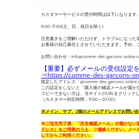
カスタマーサービスの受付時間は以下になります
11:00-17:00(土、日、祝日を除く)
注意書きをご理解いただけず、トラブルになった
お客様の自己責任とさせていただきます。予め、
お問い合わせ：info@comme-des-garcons-online.
【重要】必ずメールの受信設定を行
⇒
https://comme-des-garcons-onl
指定したアドレス「@comme-des-garcons-o
この設定をしないと「購入後の確認メールが届か
コピペできない方は、当サイトのURLをクリック
（カスタマー対応時間：11:00～20:00）
※メイン、サブ、2個のメールアドレスでお問い
※ご注文完了後、「注文確認メール」が届かない
ドレス）をご用意のうえ
、ご連絡ください。メール
してからご利用ください。