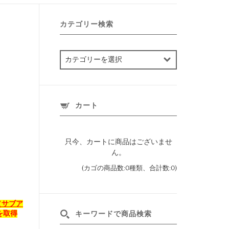
カテゴリー検索
カ
テ
ゴ
リ
ー
カート
検
索
只今、カートに商品はございませ
ん。
(カゴの商品数:0種類、合計数:0)
（サブア
を取得
キーワードで商品検索