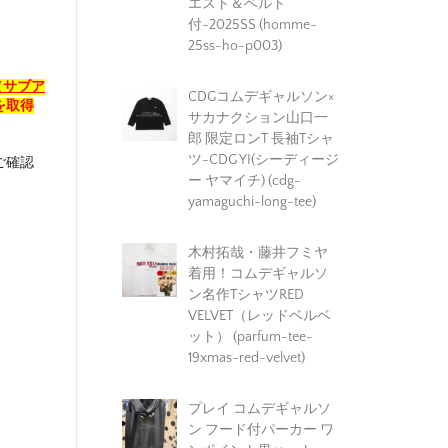
エスト＆ベルト
付-2025SS (homme-
25ss-ho-p003)
（サブア
CDGコムデギャルソン×
を取得
サカナクション山口一
郎 限定ロンT 長袖Tシャ
ツ-CDG YI(シーディージ
ご確認
ー ヤマイチ) (cdg-
yamaguchi-long-tee)
木村拓哉・藤井フミヤ
着用！コムデギャルソ
ン名作TシャツRED
VELVET（レッドベルベ
ット） (parfum-tee-
19xmas-red-velvet)
プレイ コムデギャルソ
ン フード付パーカー ワ