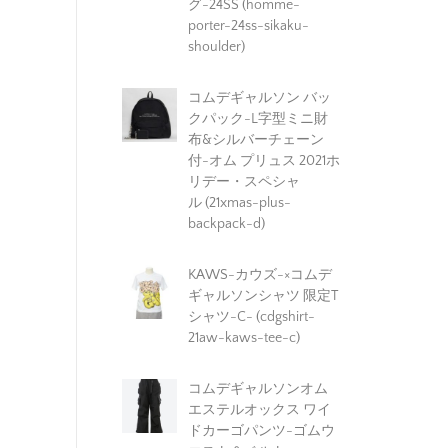
グ-24SS (homme-
porter-24ss-sikaku-
shoulder)
コムデギャルソン バッ
クパック-L字型ミニ財
布&シルバーチェーン
付-オム プリュス 2021ホ
リデー・スペシャ
ル (21xmas-plus-
backpack-d)
KAWS-カウズ-×コムデ
ギャルソンシャツ 限定T
シャツ-C- (cdgshirt-
21aw -kaws-tee-c)
コムデギャルソンオム
エステルオックス ワイ
ドカーゴパンツ-ゴムウ