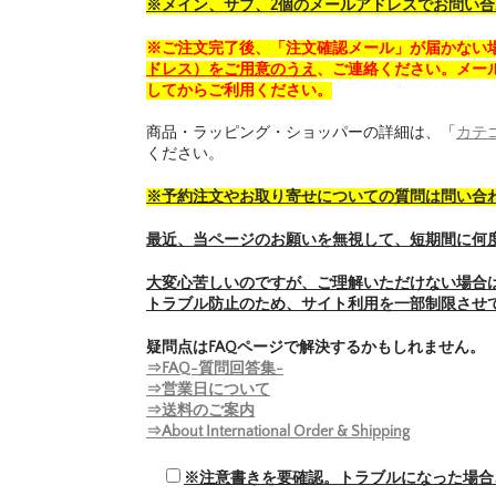
※メイン、サブ、2個のメールアドレスでお問い
※ご注文完了後、「注文確認メール」が届かない
ドレス）をご用意のうえ
、ご連絡ください。メール
してからご利用ください。
商品・ラッピング・ショッパーの詳細は、「
カテ
ください。
※予約注文やお取り寄せについての質問は問い合
最近、当ページのお願いを無視して、短期間に何
大変心苦しいのですが、ご理解いただけない場合
トラブル防止のため、サイト利用を一部制限させ
疑問点はFAQページで解決するかもしれません。
⇒FAQ-質問回答集-
⇒営業日について
⇒送料のご案内
⇒About International Order & Shipping
※注意書きを要確認。トラブルになった場合