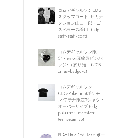
コムデギャルソンCDG
スタッフコート-サカナ
クション山口一郎・ゴ
スペラーズ着用- (cdg-
staff-staff-coat)
コムデギャルソン限
定・emoji真鍮製ピンバ
ッジE（怒り顔） (2016-
xmas-badge-e)
コムデギャルソン
CDG×Pokémon(ポケモ
ン)伊勢丹限定Tシャツ・
オーバーサイズ (cdg-
pokemon-oversized-
tee-isetan-sp)
PLAY Little Red Heart ボー