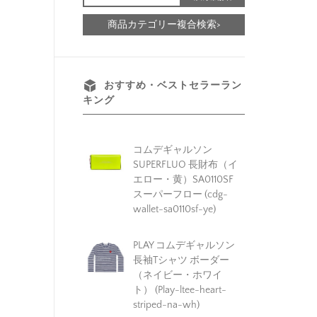
商品カテゴリー複合検索>
おすすめ・ベストセラーラン
キング
コムデギャルソン
SUPERFLUO 長財布（イ
エロー・黄）SA0110SF
スーパーフロー (cdg-
wallet-sa0110sf-ye)
PLAY コムデギャルソン
長袖Tシャツ ボーダー
（ネイビー・ホワイ
ト） (Play-ltee-heart-
striped-na-wh)