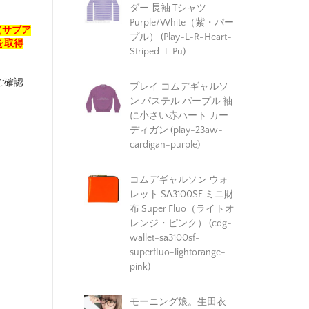
ダー 長袖 Tシャツ
Purple/White（紫・パー
（サブア
プル） (Play-L-R-Heart-
を取得
Striped-T-Pu)
ご確認
プレイ コムデギャルソ
ン パステル パープル 袖
に小さい赤ハート カー
ディガン (play-23aw-
cardigan-purple)
コムデギャルソン ウォ
レット SA3100SF ミニ財
布 Super Fluo（ライトオ
レンジ・ピンク） (cdg-
wallet-sa3100sf-
superfluo-lightorange-
pink)
モーニング娘。生田衣