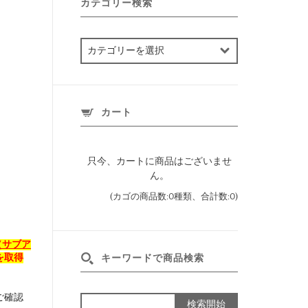
カテゴリー検索
カ
テ
ゴ
リ
ー
カート
検
索
只今、カートに商品はございませ
ん。
(カゴの商品数:0種類、合計数:0)
（サブア
を取得
キーワードで商品検索
ご確認