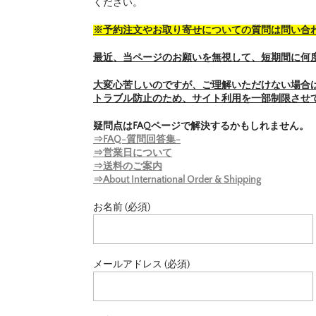
ください。
※予約注文やお取り寄せについての質問は問い合
最近、当ページのお願いを無視して、短期間に何
大変心苦しいのですが、ご理解いただけない場合
トラブル防止のため、サイト利用を一部制限させ
疑問点はFAQページで解決するかもしれません。
⇒FAQ-質問回答集-
⇒営業日について
⇒送料のご案内
⇒About International Order & Shipping
お名前 (必須)
メールアドレス (必須)