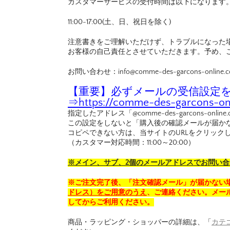
カスタマーサービスの受付時間は以下になります
11:00-17:00(土、日、祝日を除く)
注意書きをご理解いただけず、トラブルになった
お客様の自己責任とさせていただきます。予め、
お問い合わせ：info@comme-des-garcons-online.
【重要】必ずメールの受信設定を行
⇒
https://comme-des-garcons-onl
指定したアドレス「@comme-des-garcons-o
この設定をしないと「購入後の確認メールが届か
コピペできない方は、当サイトのURLをクリック
（カスタマー対応時間：11:00～20:00）
※メイン、サブ、2個のメールアドレスでお問い
※ご注文完了後、「注文確認メール」が届かない
ドレス）をご用意のうえ
、ご連絡ください。メール
してからご利用ください。
商品・ラッピング・ショッパーの詳細は、「
カテ