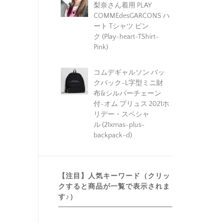
梨奈さん着用 PLAY
COMMEdesGARCONS ハ
ート Tシャツ ピン
ク (Play-heart-TShirt-
Pink)
コムデギャルソン バッ
クパック-L字型ミニ財
布&シルバーチェーン
付-オム プリュス 2021ホ
リデー・スペシャ
ル (21xmas-plus-
backpack-d)
【注目】人気キーワード（クリッ
クすると商品が一覧で表示されま
す♪）