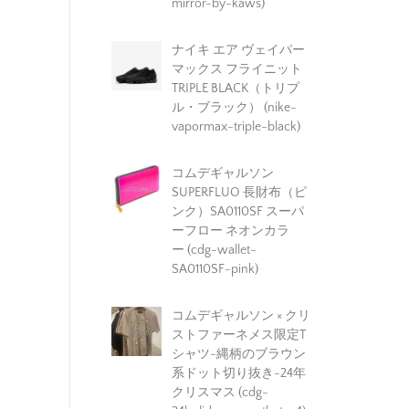
mirror-by-kaws)
ナイキ エア ヴェイパー
マックス フライニット
TRIPLE BLACK（トリプ
ル・ブラック） (nike-
vapormax-triple-black)
コムデギャルソン
SUPERFLUO 長財布（ピ
ンク）SA0110SF スーパ
ーフロー ネオンカラ
ー (cdg-wallet-
SA0110SF-pink)
コムデギャルソン × クリ
ストファーネメス限定T
シャツ-縄柄のブラウン
系ドット切り抜き-24年
クリスマス (cdg-