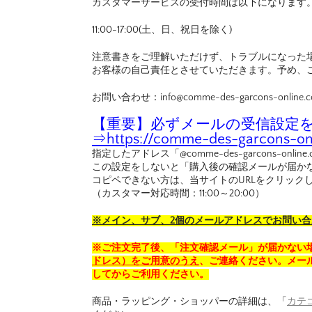
カスタマーサービスの受付時間は以下になります
11:00-17:00(土、日、祝日を除く)
注意書きをご理解いただけず、トラブルになった
お客様の自己責任とさせていただきます。予め、
お問い合わせ：info@comme-des-garcons-online.
【重要】必ずメールの受信設定を行
⇒
https://comme-des-garcons-onl
指定したアドレス「@comme-des-garcons-o
この設定をしないと「購入後の確認メールが届か
コピペできない方は、当サイトのURLをクリック
（カスタマー対応時間：11:00～20:00）
※メイン、サブ、2個のメールアドレスでお問い
※ご注文完了後、「注文確認メール」が届かない
ドレス）をご用意のうえ
、ご連絡ください。メール
してからご利用ください。
商品・ラッピング・ショッパーの詳細は、「
カテ