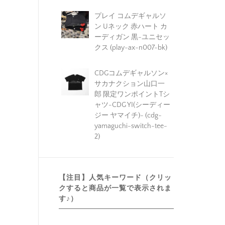
プレイ コムデギャルソ
ン Uネック 赤ハート カ
ーディガン 黒-ユニセッ
クス (play-ax-n007-bk)
CDGコムデギャルソン×
サカナクション山口一
郎 限定ワンポイントTシ
ャツ-CDG YI(シーディー
ジー ヤマイチ)- (cdg-
yamaguchi-switch-tee-
2)
【注目】人気キーワード（クリッ
クすると商品が一覧で表示されま
す♪）