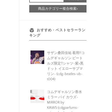
商品カテゴリー複合検索>
おすすめ・ベストセラーラン
キング
サザン桑田佳祐 着用!!コ
ムデギャルソン ビート
ルズ限定Tシャツ-紫×黒
ドット イエローサブマ
リン- (cdg-beatles-vb-
t004)
コムデギャルソン香水
ミラー バイ カウズ-
MIRROR by
KAWS (cdgparfums-