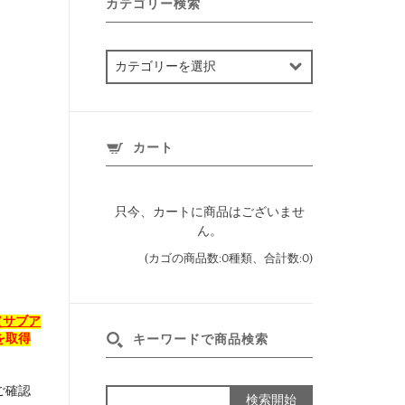
カテゴリー検索
カ
テ
ゴ
リ
ー
カート
検
索
只今、カートに商品はございませ
ん。
(カゴの商品数:0種類、合計数:0)
（サブア
を取得
キーワードで商品検索
ご確認