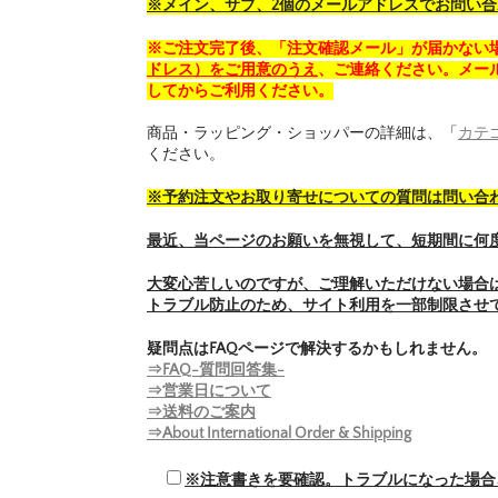
※メイン、サブ、2個のメールアドレスでお問い
※ご注文完了後、「注文確認メール」が届かない
ドレス）をご用意のうえ
、ご連絡ください。メール
してからご利用ください。
商品・ラッピング・ショッパーの詳細は、「
カテ
ください。
※予約注文やお取り寄せについての質問は問い合
最近、当ページのお願いを無視して、短期間に何
大変心苦しいのですが、ご理解いただけない場合
トラブル防止のため、サイト利用を一部制限させ
疑問点はFAQページで解決するかもしれません。
⇒FAQ-質問回答集-
⇒営業日について
⇒送料のご案内
⇒About International Order & Shipping
※注意書きを要確認。トラブルになった場合