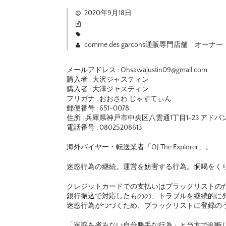
2020年9月18日
-
comme des garcons通販専門店舗 オーナー
メールアドレス : Ohsawajustin09@gmail.com
購入者 : 大沢ジャスティン
購入者 : 大澤ジャスティン
フリガナ : おおさわ じゃすてぃん
郵便番号 : 651-0078
住所 : 兵庫県神戸市中央区八雲通1丁目1-23 アド
電話番号 : 08025208613
海外バイヤー・転送業者「OJ The Explorer」。
迷惑行為の継続。運営を妨害する行為。恫喝をく
クレジットカードでの支払いはブラックリストの
銀行振込で対応したものの、トラブルを継続的に
迷惑行為がつづくため、ブラックリストに登録の
「迷惑を省みない自分勝手な行為」と当方で判断