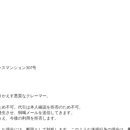
バンスマンション307号
りかえす悪質なクレーマー。
ため不可。代引は本人確認を拒否のため不可。
発生させ、恫喝メールを送信してきます。
うえ、今後の利用を拒否します。
した場合には、断固として対処します。このような迷惑行為の場合は、