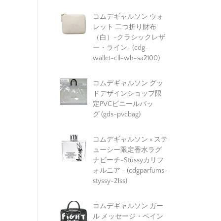
コムデギャルソン ウォ
レット 二つ折り財布
（白）-クラシックレザ
ー・ライン- (cdg-
wallet-cll-wh-sa2100)
コムデギャルソン グッ
ドデザインショップ限
定PVCビニールバッ
グ (gds-pvcbag)
コムデギャルソン × ステ
ューシー限定香水ラグ
ナビーチ-Stüssyカリフ
ォルニア - (cdgparfums-
styssy-21ss)
コムデギャルソン ガー
ル メッセージ・ペイン