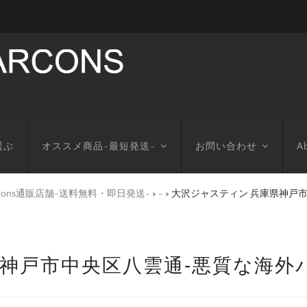
選ぶ
オススメ商品-最短発送-
お問い合わせ
Ab
arcons通販店舗-送料無料・即日発送-
>
-
>
大沢ジャスティン 兵庫県神戸
県神戸市中央区八雲通‐悪質な海外