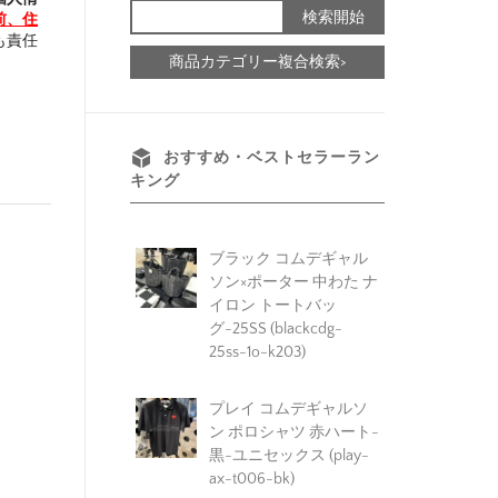
前、住
も責任
商品カテゴリー複合検索>
おすすめ・ベストセラーラン
キング
ブラック コムデギャル
ソン×ポーター 中わた ナ
イロン トートバッ
グ-25SS (blackcdg-
25ss-1o-k203)
プレイ コムデギャルソ
ン ポロシャツ 赤ハート-
黒-ユニセックス (play-
ax-t006-bk)