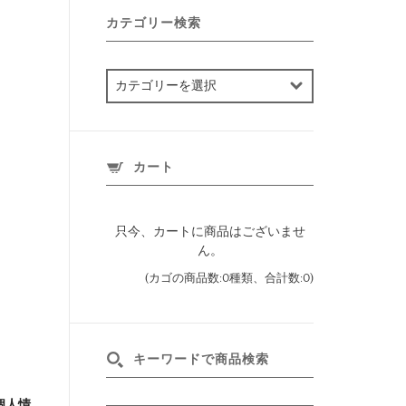
カテゴリー検索
カ
テ
ゴ
リ
ー
カート
検
索
只今、カートに商品はございませ
ん。
(カゴの商品数:0種類、合計数:0)
キーワードで商品検索
個人情