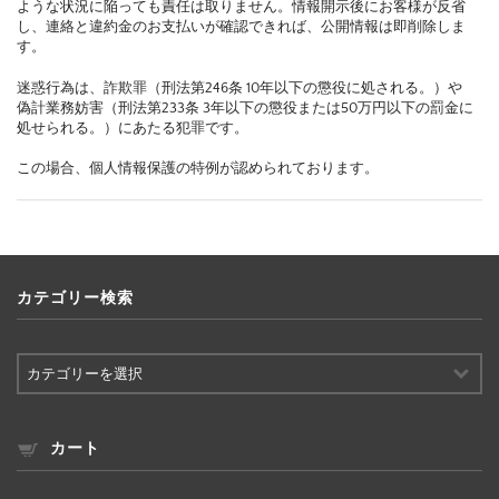
ような状況に陥っても責任は取りません。情報開示後にお客様が反省
し、連絡と違約金のお支払いが確認できれば、公開情報は即削除しま
す。
迷惑行為は、詐欺罪（刑法第246条 10年以下の懲役に処される。）や
偽計業務妨害（刑法第233条 3年以下の懲役または50万円以下の罰金に
処せられる。）にあたる犯罪です。
この場合、個人情報保護の特例が認められております。
カテゴリー検索
カ
テ
ゴ
リ
ー
カート
検
索