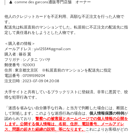
comme des garcons通販専門店舗 オーナー
他人のクレジットカードを不正利用、高額な不正注文を行った人物で
す。
配送先は転居直前のマンションでした。転居前に不正注文の配送先に指
定して責任逃れをしようとした人物です。
＜購入者の情報＞
メールアドレス : yix125544@gmail.com
購入者 : 篠谷 翼
フリガナ : シノタニ ツバサ
郵便番号 : 1120013
住所 : 東京都文京区 ※転居直前のマンションを配送先に指定
電話番号 : 07091599204
注文日時 : 2023-07-09 04:20:08
大手サイトと共有しているブラックリストに登録済。非常に悪質で、狡
猾な犯罪行為です。
「迷惑を省みない自分勝手な行為」と当方で判断した場合には、断固と
して対処します。このような迷惑行為の場合は、
個人情報保護の特例
が
認められており、
警察への被害届とホームページでの個人情報の公開を
します。公開する個人情報は、名前、住所、電話番号、メールアドレ
ス、問題の起きた経緯の説明、等になります。
これによりお客様がどの