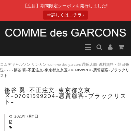
【注目】期間限定クーポンを発行しました!!
⇒詳しくはコチラ♪
コムデギャルソン リンカン-comme des garcons通販店舗-送料無料・即日発
送-
>
-
>
篠谷 翼-不正注文-東京都文京区-07091599204-悪質顧客-ブラックリ
スト-
篠谷 翼-不正注文-東京都文京
区-07091599204-悪質顧客-ブラックリス
ト-
2023年7月11日
-