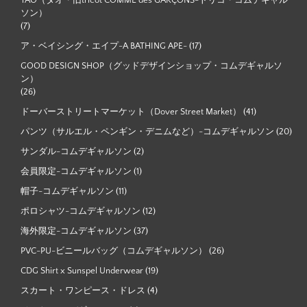
TAO（タオ・旧tricot COMME des GARÇONS-トリコ・コムデギャル
ソン）
(7)
ア・ベイシング・エイプ-A BATHING APE-
(17)
GOOD DESIGN SHOP（グッドデザインショップ・コムデギャルソ
ン）
(26)
ドーバーストリートマーケット（Dover Street Market）
(41)
パンツ（サルエル・ペンギン・デニムなど）-コムデギャルソン
(20)
サンダル-コムデギャルソン
(2)
会員限定-コムデギャルソン
(1)
帽子-コムデギャルソン
(11)
ポロシャツ-コムデギャルソン
(12)
海外限定-コムデギャルソン
(37)
PVC-PU-ビニールバッグ（コムデギャルソン）
(26)
CDG Shirt x Sunspel Underwear
(19)
スカート・ワンピース・ドレス
(4)